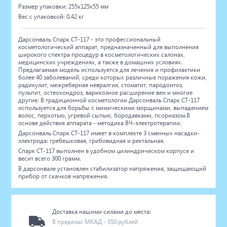
Размер упаковки: 255x125x55 мм
Вес с упаковкой: 0.42 кг
Дарсонваль Спарк СТ-117 - это профессиональный
косметологический аппарат, предназначенный для выполнения
широкого спектра процедур в косметологических салонах,
медицинских учреждениях, а также в домашних условиях.
Предлагаемая модель используется для лечения и профилактики
более 40 заболеваний, среди которых различные поражения кожи,
радикулит, межреберная невралгия, стоматит, пародонтоз,
пульпит, остеохондроз, варикозное расширение вен и многие
другие. В традиционной косметологии Дарсонваль Спарк СТ-117
используется для борьбы с мимическими морщинами, выпадением
волос, перхотью, угревой сыпью, бородавками, псориазом.В
основе действия аппарата - методика ВЧ-электротерапии.
Дарсонваль Спарк СТ-117 имеет в комплекте 3 сменных насадки-
электрода: гребешковая, грибовидная и ректальная.
Спарк СТ-117 выполнен в удобном цилиндрическом корпусе и
весит всего 300 грамм.
В дарсонвале установлен стабилизатор напряжения, защищающий
прибор от скачков напряжения.
Доставка нашими силами до места:
В пределах МКАД - 550 рублей