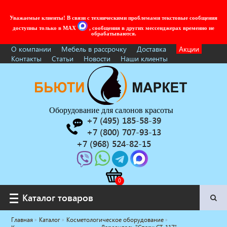
Уважаемые клиенты! В связи с техническими проблемами текстовые сообщения
доступны только в MAX
, сообщения в других мессенджерах временно не
обрабатываются.
О компании
Мебель в рассрочку
Доставка
Акции
Контакты
Статьи
Новости
Наши клиенты
Оборудование для салонов красоты
+7 (495) 185-58-39
+7 (800) 707-93-13
+7 (968) 524-82-15
Каталог товаров
Каталог товаров
Главная
Каталог
Косметологическое оборудование
Услуги под ключ