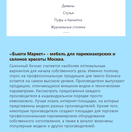
Диваны
Стулья
Пуфы и банкетки
Журнальные столики
Столы
Стойки ресепшн
Лаборатории
«Бьюти Маркет» - мебель для парикмахерских и
Ширмы
салонов красоты Москва.
Тумбы
Салонный бизнес считается наиболее оптимальным
Комоды
вариантом для начала собственного дела. Именно поэтому
спрос на профессиональную продукцию для такого бизнеса
Витрины
остается на самом высоком уровне. Производители выпускают
Шкафы
продукцию, отличающуюся внешним видом и техническими
параметрами. Рассмотреть предложение каждого
Стеллажи
производителя в индивидуальном порядке просто
Пеналы
невозможно. Лучше искать интернет-площадки, на которых
Дополнительное оборудование
представлены модели разных производителей. Кроме того,
некоторые производители создают площадки для торговли
профессиональным парикмахерским оборудование
собственного изготовления, а также в каталог включены
популярные модели и других производителей.