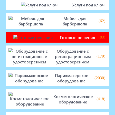
Услуги под ключ
Мебель для барбершопа
Готовые решения
Оборудование с регистрационным
Мебель для
(62)
удостоверением
барбершопа
Парикмахерское оборудование
Косметологическое оборудование
Готовые решения
(83)
Маникюрное оборудование
Педикюрное оборудование
Оборудование с
Массажное и SPA оборудование
регистрационным
(179)
Стерилизаторы
удостоверением
Оборудование для барбершопа
Оборудование для визажистов
Парикмахерское
Оборудование для нейл-бара
(2030)
оборудование
Мебель для холла
Солярии
Коллагенарий
Косметологическое
(418)
Депиляция
оборудование
Мебель в стиле Лофт
Доставка за один день