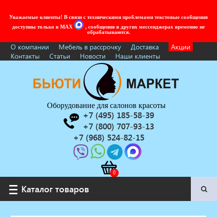
Уважаемые клиенты! В связи с техническими проблемами текстовые сообщения
доступны только в MAX
, сообщения в других мессенджерах временно не
обрабатываются.
О компании
Мебель в рассрочку
Доставка
Акции
Контакты
Статьи
Новости
Наши клиенты
Оборудование для салонов красоты
+7 (495) 185-58-39
+7 (800) 707-93-13
+7 (968) 524-82-15
Каталог товаров
Каталог товаров
Услуги под ключ