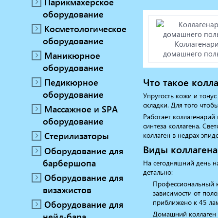
Парикмахерское
Маникюрное оборудование
оборудование
Педикюрное оборудование
Косметологическое
Массажное и SPA оборудование
оборудование
Стерилизаторы
Коллагенари
домашнего пол
Маникюрное
Оборудование для барбершопа
Оборудование для визажистов
оборудование
Оборудование для нейл-бара
Что такое колл
Педикюрное
Мебель для холла
оборудование
Упругость кожи и тонус
складки. Для того чтоб
Массажное и SPA
Работает коллагенарий 
оборудование
синтеза коллагена. Све
Стерилизаторы
коллаген в недрах эпид
Виды коллагена
Оборудование для
барбершопа
На сегодняшний день н
детально:
Оборудование для
Профессиональный к
визажистов
зависимости от поло
приближено к 45 лам
Оборудование для
Домашний коллаген и
нейл-бара