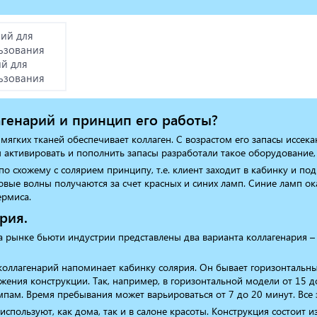
й для
ьзования
агенарий и принцип его работы?
 мягких тканей обеспечивает коллаген. С возрастом его запасы иссек
ы активировать и пополнить запасы разработали такое оборудование,
по схожему с солярием принципу, т.е. клиент заходит в кабинку и по
товые волны получаются за счет красных и синих ламп. Синие ламп о
ермиса.
рия.
а рынке бьюти индустрии представлены два варианта коллагенария 
оллагенарий напоминает кабинку солярия. Он бывает горизонтальный
жения конструкции. Так, например, в горизонтальной модели от 15 д
пам. Время пребывания может варьироваться от 7 до 20 минут. Все з
спользуют, как дома, так и в салоне красоты. Конструкция состоит и