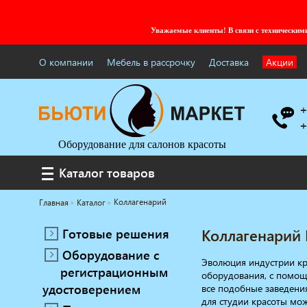
Уважаемые клиенты! В связи с технически
О компании
Мебель в рассрочку
Доставка
Акции
+
+
Оборудование для салонов красоты
Каталог товаров
Каталог товаров
Коллагенарий
Главная
Каталог
Услуги под ключ
Мебель для барбершопа
Готовые решения
Коллагенарий
Готовые решения
Оборудование с
Оборудование с регистрационным
Эволюция индустрии кра
регистрационным
удостоверением
оборудования, с помощь
удостоверением
все подобные заведения
Парикмахерское оборудование
для студии красоты мо
Косметологическое оборудование