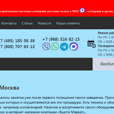
ми проблемами текстовые сообщения доступны только в MAX
, сообщения в других
Контакты
Статьи
Новости
Наши клиенты
Режим ра
Пн-Пт: c 9
+7 (968) 524-82-15
7 (495) 185-58-39
Сб: с 9:00
7 (800) 707-93-13
Посещени
Пн-Пт: c 9
Сб: с 9:00
Солярии
Коллагенарий
 Москва
Депиляция
Мебель в стиле Лофт
соты заметна уже после первого посещения такого заведения. Приче
ю которых и осуществляются все эти процедуры. Есть техника и обо
Доставка за один день
, например коллагенарий. Наличие в ассортименте такого оборудован
жно в интернет-магазине компании «Бьюти Маркет».