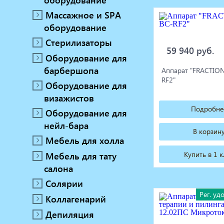
Массажное и SPA
оборудование
Стерилизаторы
59 940 руб.
Оборудование для
барбершопа
Аппарат "FRACTIO
RF2"
Оборудование для
визажистов
Подробне
Оборудование для
нейл-бара
В корзин
Мебель для холла
Купить в 1 
Мебель для тату
салона
Солярии
Рег. уд
Коллагенарий
Депиляция