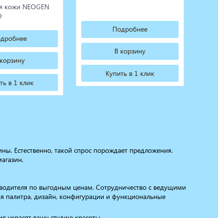
я кожи NEOGEN
O
Подробнее
дробнее
В корзину
 корзину
Купить в 1 клик
ть в 1 клик
ны. Естественно, такой спрос порождает предложения.
агазин.
зводителя по выгодным ценам. Сотрудничество с ведущими
я палитра, дизайн, конфигурации и функциональные
ия украсят вашу студию красоты.