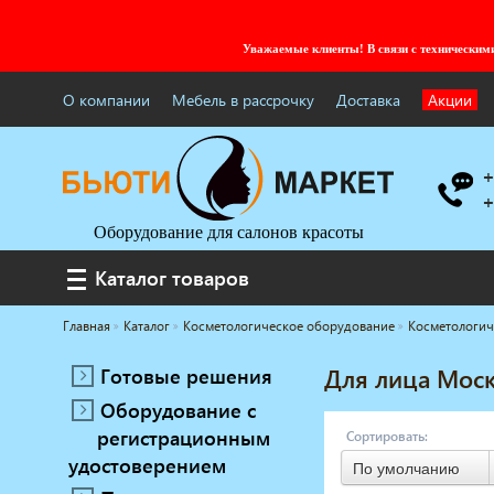
Уважаемые клиенты! В связи с технически
О компании
Мебель в рассрочку
Доставка
Акции
+
+
Оборудование для салонов красоты
Каталог товаров
Каталог товаров
Главная
Каталог
Косметологическое оборудование
Косметологич
Услуги под ключ
Мебель для барбершопа
Готовые решения
Для лица Мос
Готовые решения
Оборудование с
Оборудование с регистрационным
регистрационным
Сортировать:
удостоверением
удостоверением
Парикмахерское оборудование
По умолчанию
Косметологическое оборудование