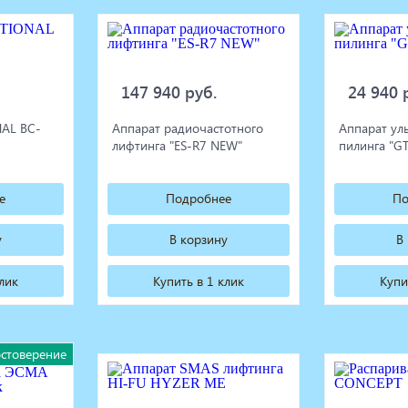
147 940 руб.
24 940 
NAL BC-
Аппарат радиочастотного
Аппарат ул
лифтинга "ES-R7 NEW"
пилинга "G
е
Подробнее
По
у
В корзину
В
клик
Купить в 1 клик
Купи
остоверение