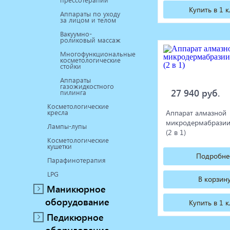
Купить в 1 
Аппараты по уходу
за лицом и телом
Вакуумно-
роликовый массаж
Многофункциональные
косметологические
стойки
Аппараты
газожидкостного
27 940 руб.
пилинга
Косметологические
кресла
Аппарат алмазной
микродермабразии
Лампы-лупы
(2 в 1)
Косметологические
кушетки
Подробне
Парафинотерапия
LPG
В корзин
Маникюрное
оборудование
Купить в 1 
Педикюрное
оборудование