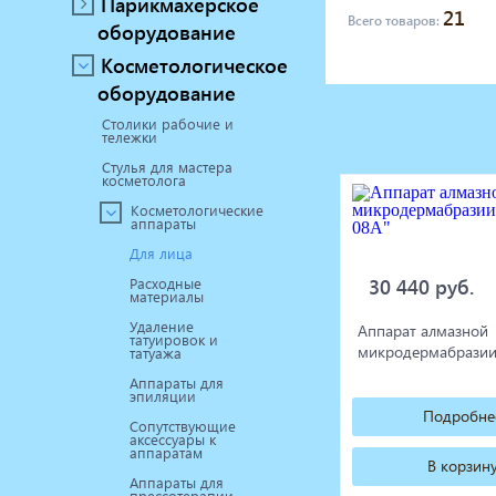
Парикмахерское
21
Маникюрное оборудование
Всего товаров:
оборудование
Педикюрное оборудование
Косметологическое
Массажное и SPA оборудование
оборудование
Стерилизаторы
Оборудование для барбершопа
Столики рабочие и
тележки
Оборудование для визажистов
Стулья для мастера
Оборудование для нейл-бара
косметолога
Мебель для холла
Косметологические
аппараты
Для лица
30 440 руб.
Расходные
материалы
Удаление
Аппарат алмазной
татуировок и
микродермабразии
татуажа
Аппараты для
эпиляции
Подробне
Сопутствующие
аксессуары к
аппаратам
В корзин
Аппараты для
прессотерапии