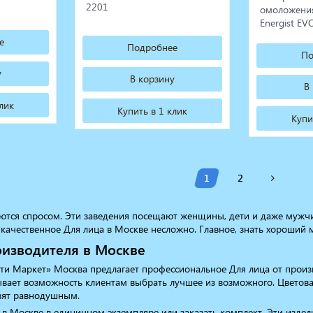
2201
омоложени
Energist EV
е
Подробнее
По
у
В корзину
В
клик
Купить в 1 клик
Купи
1
2
ются спросом. Эти заведения посещают женщины, дети и даже мужчи
качественное Для лица в Москве несложно. Главное, знать хороший м
оизводителя в Москве
ти Маркет» Москва предлагает профессиональное Для лица от прои
вает возможность клиентам выбрать лучшее из возможного. Цветова
вят равнодушным.
в Москве в единичном экземпляре или заказать комплект. Эти издел