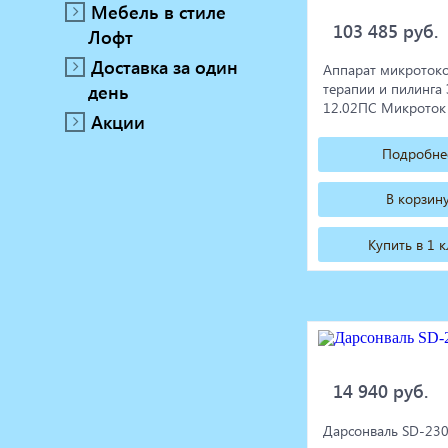
Мебель в стиле
103 485 руб.
Лофт
Доставка за один
Аппарат микроток
день
терапии и пилинг
12.02ПС Микроток
Акции
Подробне
В корзин
Купить в 1 
14 940 руб.
Дарсонваль SD-23