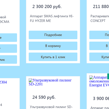
2 300 200 руб.
211 880
Аппарат SMAS лифтинга HI-
Распариват
овой
FU HYZER ME
CONCEPT
а ЭСМА
Подробнее
По
е
В корзину
В
у
Купить в 1 клик
Купи
клик
24 590 руб.
3 900 0
04
Ультразвуковой пилинг SD-
Аппарат пл