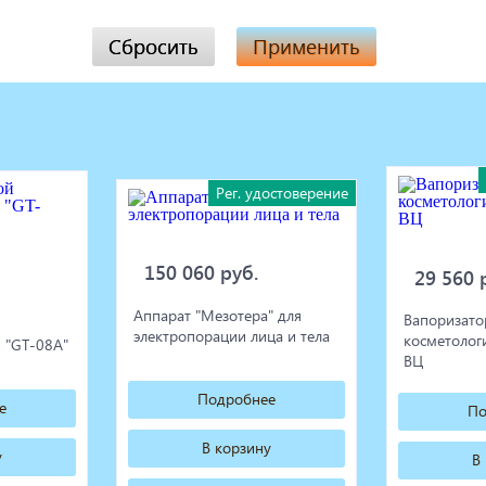
Сбросить
Применить
Рег. удостоверение
150 060 руб.
29 560 
Аппарат "Мезотера" для
Вапоризато
электропорации лица и тела
косметолог
 "GT-08A"
ВЦ
Подробнее
е
По
В корзину
у
В