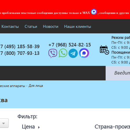
ми проблемами текстовые сообщения доступны только в MAX
, сообщения в других
Контакты
Статьи
Новости
Наши клиенты
Режим ра
Пн-Пт: c 9
+7 (968) 524-82-15
7 (495) 185-58-39
Сб: с 9:00
7 (800) 707-93-13
Посещени
Пн-Пт: c 9
Сб: с 9:00
Для лица
еские аппараты
Солярии
Коллагенарий
ква
Депиляция
Мебель в стиле Лофт
Фильтр:
Доставка за один день
Цена
Страна-прои