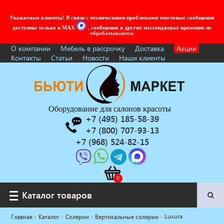
Уважаемые клиенты! В связи с техническими проблемами текстовые сообщения
доступны только в MAX
, сообщения в других мессенджерах временно не
обрабатываются.
О компании
Мебель в рассрочку
Доставка
Акции
Контакты
Статьи
Новости
Наши клиенты
Оборудование для салонов красоты
+7 (495) 185-58-39
+7 (800) 707-93-13
+7 (968) 524-82-15
Каталог товаров
Каталог товаров
Luxura
Главная
Каталог
Солярии
Вертикальные солярии
Услуги под ключ