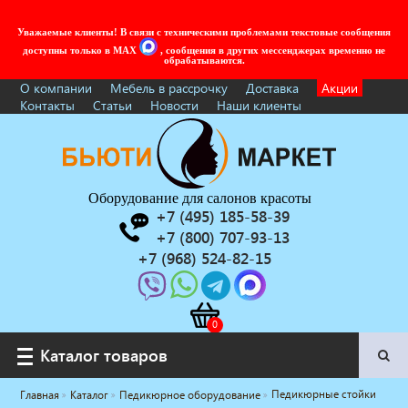
Уважаемые клиенты! В связи с техническими проблемами текстовые сообщения
доступны только в MAX
, сообщения в других мессенджерах временно не
обрабатываются.
О компании
Мебель в рассрочку
Доставка
Акции
Контакты
Статьи
Новости
Наши клиенты
Оборудование для салонов красоты
+7 (495) 185-58-39
+7 (800) 707-93-13
+7 (968) 524-82-15
Каталог товаров
Каталог товаров
Педикюрные стойки
Главная
Каталог
Педикюрное оборудование
Услуги под ключ