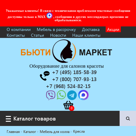
Уважаемые клиенты! В связи с техническими проблемами текстовые сообщения
доступны только в MAX
, сообщения в других мессенджерах временно не
обрабатываются.
О компании
Мебель в рассрочку
Доставка
Акции
Контакты
Статьи
Новости
Наши клиенты
Оборудование для салонов красоты
+7 (495) 185-58-39
+7 (800) 707-93-13
+7 (968) 524-82-15
Каталог товаров
Каталог товаров
Кресла
Главная
Каталог
Мебель для холла
Услуги под ключ