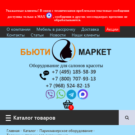
Уважаемые клиенты! В связи с техническими проблемами текстовые сообщения
доступны только в MAX
, сообщения в других мессенджерах временно не
обрабатываются.
О компании
Мебель в рассрочку
Доставка
Акции
Контакты
Статьи
Новости
Наши клиенты
Оборудование для салонов красоты
+7 (495) 185-58-39
+7 (800) 707-93-13
+7 (968) 524-82-15
Каталог товаров
Каталог товаров
Главная
Каталог
Парикмахерское оборудование
Услуги под ключ