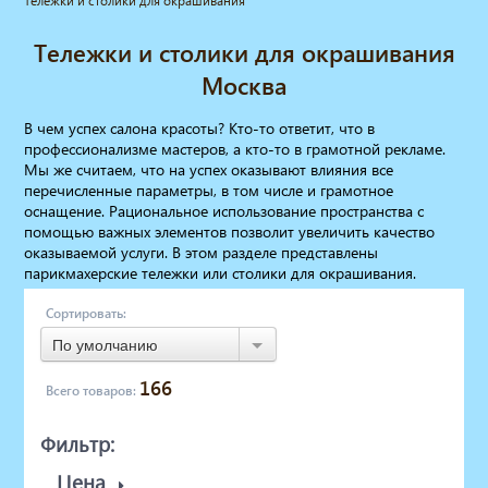
Тележки и столики для окрашивания
Мебель для барбершопа
Тележки и столики для окрашивания
Готовые решения
Оборудование с регистрационным
Москва
удостоверением
Парикмахерское оборудование
В чем успех салона красоты? Кто-то ответит, что в
Косметологическое оборудование
профессионализме мастеров, а кто-то в грамотной рекламе.
Мы же считаем, что на успех оказывают влияния все
Маникюрное оборудование
перечисленные параметры, в том числе и грамотное
Педикюрное оборудование
оснащение. Рациональное использование пространства с
Массажное и SPA оборудование
помощью важных элементов позволит увеличить качество
Стерилизаторы
оказываемой услуги. В этом разделе представлены
Оборудование для барбершопа
парикмахерские тележки или столики для окрашивания.
Оборудование для визажистов
Сортировать:
Оборудование для нейл-бара
По умолчанию
Мебель для холла
Солярии
166
Всего товаров:
Коллагенарий
Депиляция
Фильтр:
Мебель в стиле Лофт
Доставка за один день
Цена