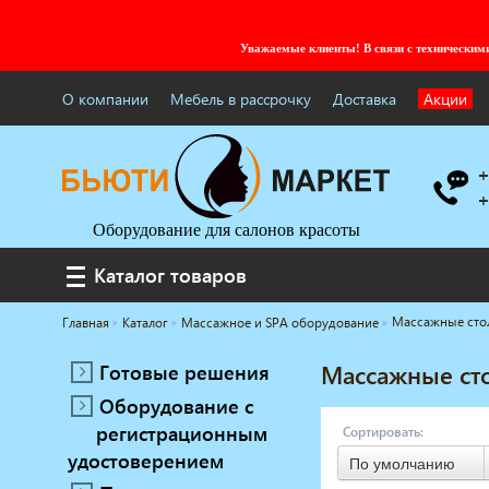
Уважаемые клиенты! В связи с технически
О компании
Мебель в рассрочку
Доставка
Акции
+
+
Оборудование для салонов красоты
Каталог товаров
Каталог товаров
Массажные сто
Главная
Каталог
Массажное и SPA оборудование
Услуги под ключ
Мебель для барбершопа
Готовые решения
Массажные ст
Готовые решения
Оборудование с
Оборудование с регистрационным
регистрационным
Сортировать:
удостоверением
удостоверением
Парикмахерское оборудование
По умолчанию
Косметологическое оборудование