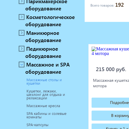
Парикмахерское
192
Маникюрное оборудование
Всего товаров:
оборудование
Педикюрное оборудование
Косметологическое
Массажное и SPA оборудование
оборудование
Стерилизаторы
Маникюрное
Оборудование для барбершопа
Оборудование для визажистов
оборудование
Оборудование для нейл-бара
Педикюрное
Мебель для холла
оборудование
Массажное и SPA
215 000 руб.
оборудование
Массажные столы и
Массажная кушетка
кушетки
мотора
Кушетки, лежаки,
шезлонг для отдыха и
релаксации
Подробне
Массажные кресла
SPA кабины и солевые
В корзин
комнаты
SPA-капсулы
Купить в 1 