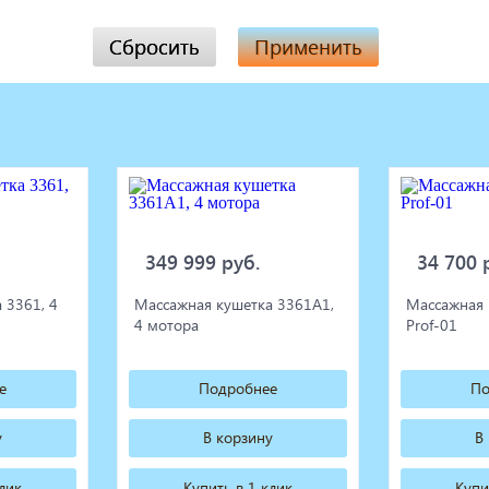
Сбросить
Применить
349 999 руб.
34 700 
 3361, 4
Массажная кушетка 3361А1,
Массажная 
4 мотора
Prof-01
е
Подробнее
По
у
В корзину
В
клик
Купить в 1 клик
Купи