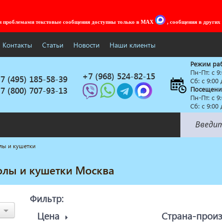
ми проблемами текстовые сообщения доступны только в MAX
, сообщения в других
Контакты
Статьи
Новости
Наши клиенты
Режим ра
Пн-Пт: c 9
+7 (968) 524-82-15
7 (495) 185-58-39
Сб: с 9:00
7 (800) 707-93-13
Посещени
Пн-Пт: c 9
Сб: с 9:00
лы и кушетки
Солярии
Коллагенарий
олы и кушетки Москва
Депиляция
Мебель в стиле Лофт
Фильтр:
Доставка за один день
Цена
Страна-прои