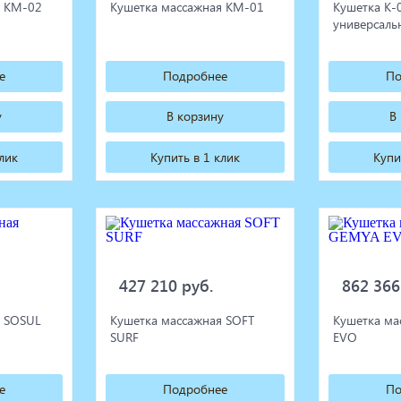
я КМ-02
Кушетка массажная КМ-01
Кушетка К-
универсаль
е
Подробнее
По
у
В корзину
В
клик
Купить в 1 клик
Купи
427 210 руб.
862 366
я SOSUL
Кушетка массажная SOFT
Кушетка м
SURF
EVO
е
Подробнее
По