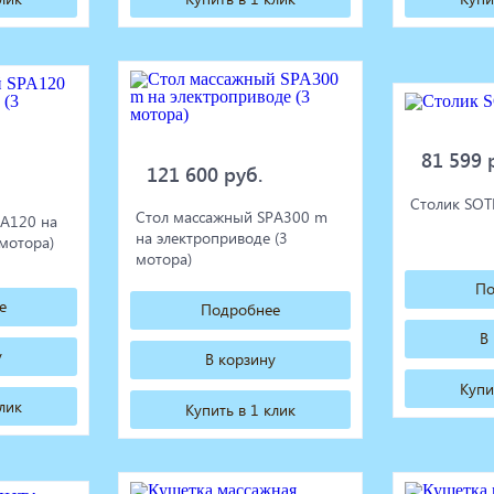
81 599 
121 600 руб.
Столик SOT
Стол массажный SPA300 m
PA120 на
на электроприводе (3
 мотора)
мотора)
По
е
Подробнее
В
у
В корзину
Купи
клик
Купить в 1 клик