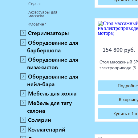
Стулья
Аксессуары для
массажа
Флоатинг
Стерилизаторы
Оборудование для
154 800 руб.
барбершопа
Оборудование для
Стол массажный S
визажистов
электроприводе (3
Оборудование для
нейл-бара
Подробне
Мебель для холла
В корзин
Мебель для тату
салона
Купить в 1 
Солярии
Коллагенарий