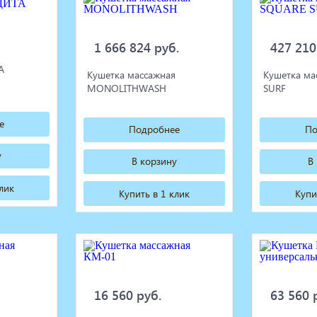
1 666 824 руб.
427 210
А
Кушетка массажная
Кушетка ма
MONOLITHWASH
SURF
е
Подробнее
По
у
В корзину
В
клик
Купить в 1 клик
Купи
16 560 руб.
63 560 