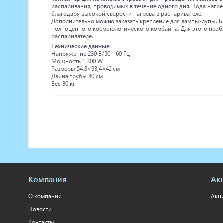
распаривания, проводимых в течение одного дня. Вода нагр
благодаря высокой скорости нагрева в распаривателе.
Дополнительно можно заказать крепление для лампы-лупы. Б
полноценного косметологического комбайна. Для этого необх
распаривателе.
Технические данные:
Напряжение 230 В/50—60 Гц
Мощность 1.300 W
Размеры 54,8×93,4×42 см
Длина трубы 80 см
Вес 30 кг
Компания
Ак
О компании
Акц
Новости
Контакты