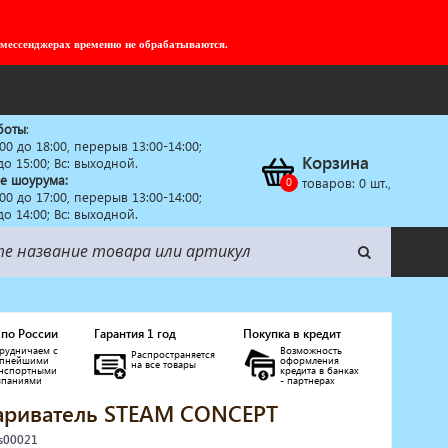
 мессенджерах временно не обрабатываются.
боты
:
:00 до 18:00, перерыв 13:00-14:00;
Корзина
 до 15:00; Вс: выходной.
е шоурума:
товаров:
0
шт.,
:00 до 17:00, перерыв 13:00-14:00;
 до 14:00; Вс: выходной.
 по России
Гарантия 1 год
Покупка в кредит
рудничаем с
Возможность
Распространяется
упнейшими
оформления
на все товары
анспортными
кредита в банках
мпаниями
- партнерах
ариватель STEAM CONCEPT
 s00021