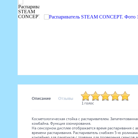
Маникюрное оборудование
Педикюрное оборудование
Массажное и SPA оборудование
Стерилизаторы
Оборудование для барбершопа
Оборудование для визажистов
Оборудование для нейл-бара
Мебель для холла
Описание
Отзывы
1 голос
Косметологическая стойка с распаривателем. Запатентованн
комбайна. Функция озонирования.
На сенсорном дисплее отображается время распаривания с а
времени распаривания. Распариватель снабжен 5-ю роликам
контейнер для пакетиков с травами для проведения сеансов 