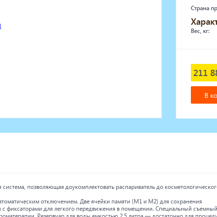
Страна п
Харак
Вес, кг:
211 8
В к
ая система, позволяющая доукомплектовать распариватель до косметологическог
втоматическим отключением. Две ячейки памяти (М1 и М2) для сохранения
и с фиксаторами для легкого передвижения в помещении. Специальный съемны
ароматерапии. Резервуар для воды емкостью 2,5 литра — достаточно для процед