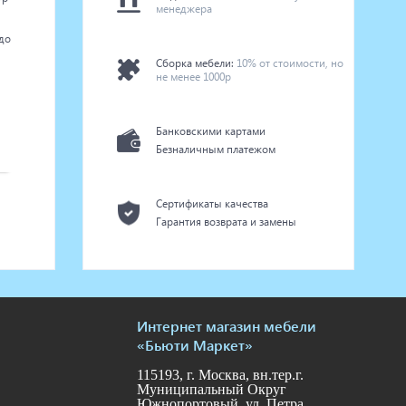
менеджера
до
Сборка мебели:
10% от стоимости, но
не менее 1000р
Банковскими картами
Безналичным платежом
Сертификаты качества
Гарантия возврата и замены
Интернет магазин мебели
«Бьюти Маркет»
115193, г. Москва, вн.тер.г.
Муниципальный Округ
Южнопортовый, ул. Петра