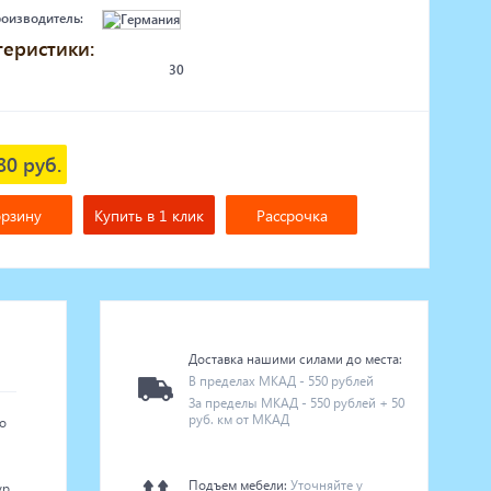
роизводитель:
теристики:
30
80 руб.
орзину
Купить в 1 клик
Рассрочка
Доставка нашими силами до места:
В пределах МКАД - 550 рублей
За пределы МКАД - 550 рублей + 50
руб. км от МКАД
о
й
Подъем мебели:
Уточняйте у
ур