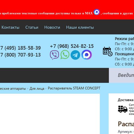
ми проблемами текстовые сообщения доступны только в MAX
, сообщения в других
Контакты
Статьи
Новости
Наши клиенты
Режим ра
Пн-Пт: c 9
+7 (968) 524-82-15
7 (495) 185-58-39
Сб: с 9:00
7 (800) 707-93-13
Посещени
Пн-Пт: c 9
Сб: с 9:00
Распариватель STEAM CONCEPT
еские аппараты
Для лица
Солярии
Коллагенарий
Доставка
Сот
Депиляция
кр
тр
Мебель в стиле Лофт
ко
Доставка за один день
Расп
Артикул: