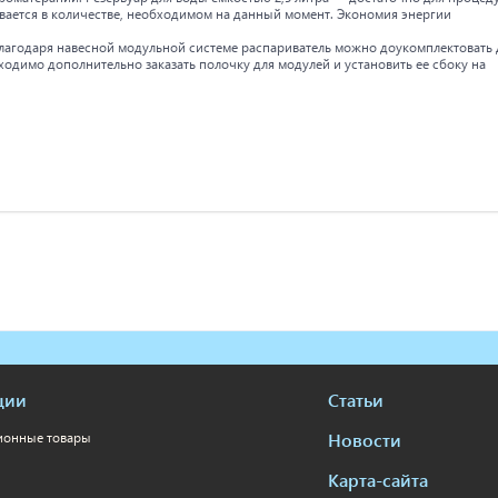
евается в количестве, необходимом на данный момент. Экономия энергии
лагодаря навесной модульной системе распариватель можно доукомплектовать 
одимо дополнительно заказать полочку для модулей и установить ее сбоку на
ции
Статьи
Новости
ионные товары
Карта-сайта