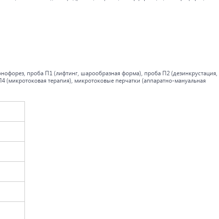
онофорез, проба П1 (лифтинг, шарообразная форма), проба П2 (дезинкрустация,
П4 (микротоковая терапия), микротоковые перчатки (аппаратно-мануальная