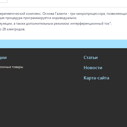
ерапевтический комплекс. Основа Галанта - три микропроцессора, позволяющи
дая процедура программируется индивидуально.
муляции, а также дополнительным режимом: интерференционный ток*.
о 28 электродов.
ции
Статьи
Новости
ионные товары
Карта-сайта