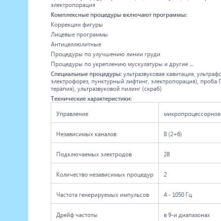
электропорация
Комплексные процедуры включают программы:
Коррекции фигуры
Лицевые программы
Антицеллюлитные
Процедуры по улучшению линии груди
Процедуры по укреплению мускулатуры и другие ...
Специальные процедуры:
ультразвуковая кавитация, ультраф
электрофорез, пунктурный лифтинг, электропорация), проба 
терапия), ультразвуковой пилинг (скраб)
Технические характеристики:
Управление
микропроцессорное
Независимых каналов
8 (2+6)
Подключаемых электродов
28
Количество независимых процедур
2
Частота генерируемых импульсов
4 - 1050 Гц
Дрейф частоты
в 9-и диапазонах