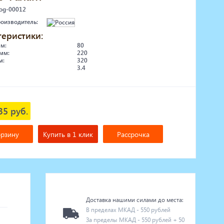
 og-00012
роизводитель:
теристики:
мм:
80
мм:
220
м:
320
3.4
35 руб.
орзину
Купить в 1 клик
Рассрочка
Доставка нашими силами до места:
В пределах МКАД - 550 рублей
За пределы МКАД - 550 рублей + 50