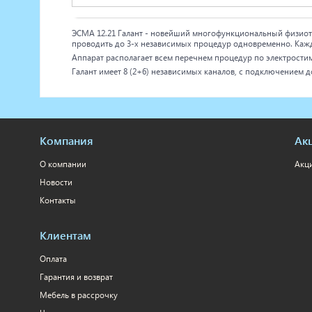
ЭСМА 12.21 Галант - новейший многофункциональный физиот
проводить до 3-х независимых процедур одновременно. Каж
Аппарат располагает всем перечнем процедур по электрости
Галант имеет 8 (2+6) независимых каналов, с подключением д
Компания
Ак
О компании
Акц
Новости
Контакты
Клиентам
Оплата
Гарантия и возврат
Мебель в рассрочку