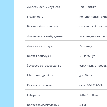
Длительность импульсов
160 - 750 мкс
Полярность
монополярная | бип
Режим работы каналов
синхронный | асин
Длительность возбуждения
5 секунд или непре
Длительность паузы
2 секунды
Время процедуры
5 - 45 минут
Звуковое сопровождение
озвучивание процед
Макс. выходной ток
до 120 мА
Источник питания
сеть 110-220В/50Гц
Габариты
320х220х80 мм
Вес без комплектующих
3.4 кг