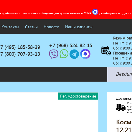
ми проблемами текстовые сообщения доступны только в MAX
, сообщения в других
Контакты
Статьи
Новости
Наши клиенты
Режим ра
Пн-Пт: c 9
+7 (968) 524-82-15
7 (495) 185-58-39
Сб: с 9:00
7 (800) 707-93-13
Посещени
Пн-Пт: c 9
Сб: с 9:00
Солярии
Рег. удостоверение
Коллагенарий
Доставка
Сот
Депиляция
кр
тр
Мебель в стиле Лофт
ко
Доставка за один день
Косм
12.21