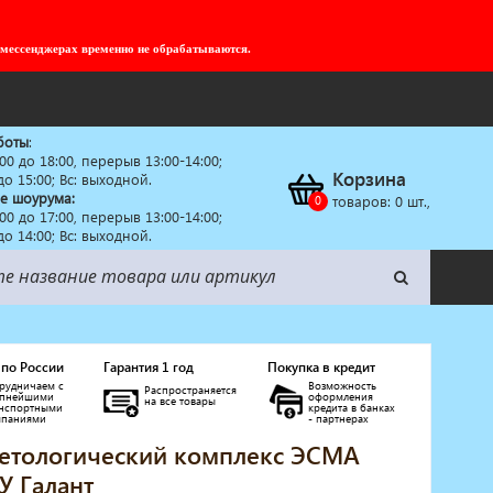
 мессенджерах временно не обрабатываются.
боты
:
:00 до 18:00, перерыв 13:00-14:00;
Корзина
 до 15:00; Вс: выходной.
е шоурума:
товаров:
0
шт.,
:00 до 17:00, перерыв 13:00-14:00;
 до 14:00; Вс: выходной.
 по России
Гарантия 1 год
Покупка в кредит
рудничаем с
Возможность
Распространяется
упнейшими
оформления
на все товары
анспортными
кредита в банках
мпаниями
- партнерах
етологический комплекс ЭСМА
У Галант