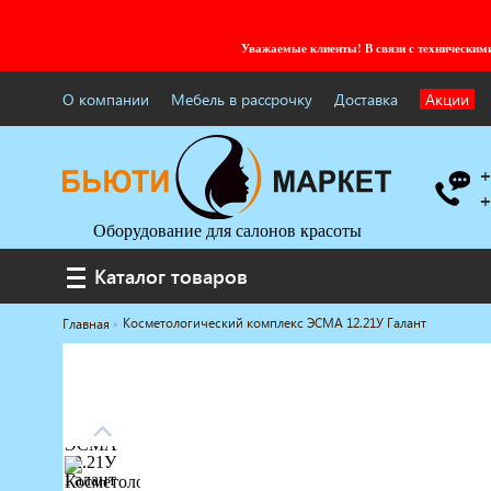
Уважаемые клиенты! В связи с технически
О компании
Мебель в рассрочку
Доставка
Акции
+
+
Оборудование для салонов красоты
Каталог товаров
Каталог товаров
Косметологический комплекс ЭСМА 12.21У Галант
Главная
Услуги под ключ
Мебель для барбершопа
Готовые решения
Оборудование с регистрационным
удостоверением
Парикмахерское оборудование
Косметологическое оборудование