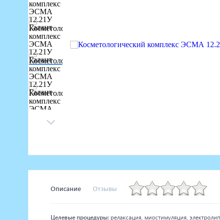
Маникюрное оборудование
Педикюрное оборудование
Массажное и SPA оборудование
Стерилизаторы
Оборудование для барбершопа
Оборудование для визажистов
Оборудование для нейл-бара
Мебель для холла
Описание
Отзывы
Целевые процедуры:
релаксация, миостимуляция, электролип