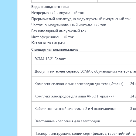
Виды выходного тока:
Непрерывный импульсный ток
Прерывистый амплитудно модулируемый импульсный ток
Частотно-модулированный импульсный ток
Разнополярный импульсный ток
Интерференционный ток
Комплектация
Стандартная комплектация:
ЭСМА 12.21 Галант
Доступ к интернет серверу ЭСМА с обучающими материала
Комплект силиконовых электродов для тела (Италия)
24 
Комплект электродов для лица АРБО (Германия)
24 
Кабели контактной системы с 2 и 4 окончаниями
8 ш
Эластичные крепления для электродов
8 ш
Паспорт, инструкция, копии сертификатов, гарантийный та