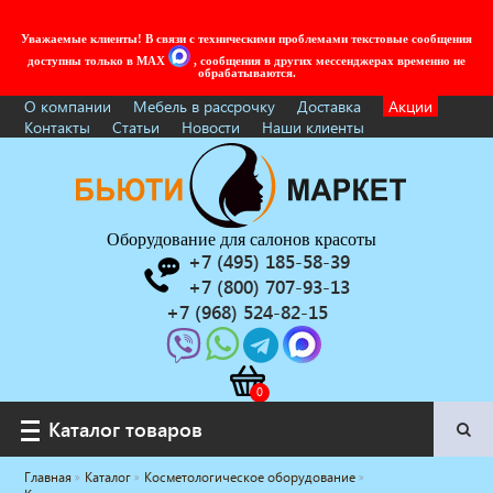
Уважаемые клиенты! В связи с техническими проблемами текстовые сообщения
доступны только в MAX
, сообщения в других мессенджерах временно не
обрабатываются.
О компании
Мебель в рассрочку
Доставка
Акции
Контакты
Статьи
Новости
Наши клиенты
Оборудование для салонов красоты
+7 (495) 185-58-39
+7 (800) 707-93-13
+7 (968) 524-82-15
Каталог товаров
Каталог товаров
Главная
Каталог
Косметологическое оборудование
Услуги под ключ