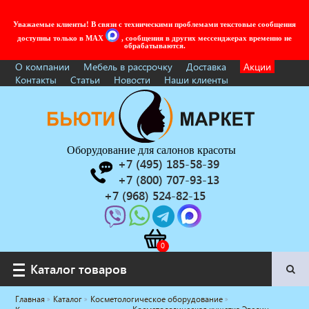
Уважаемые клиенты! В связи с техническими проблемами текстовые сообщения
доступны только в MAX
, сообщения в других мессенджерах временно не
обрабатываются.
О компании
Мебель в рассрочку
Доставка
Акции
Контакты
Статьи
Новости
Наши клиенты
Оборудование для салонов красоты
+7 (495) 185-58-39
+7 (800) 707-93-13
+7 (968) 524-82-15
Каталог товаров
Каталог товаров
Главная
Каталог
Косметологическое оборудование
Услуги под ключ