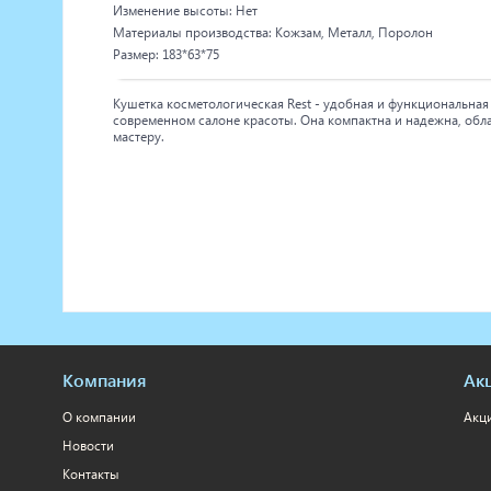
Изменение высоты: Нет
Материалы производства: Кожзам, Металл, Поролон
Размер: 183*63*75
Кушетка косметологическая Rest - удобная и функциональна
современном салоне красоты. Она компактна и надежна, обла
мастеру.
Компания
Ак
О компании
Акц
Новости
Контакты