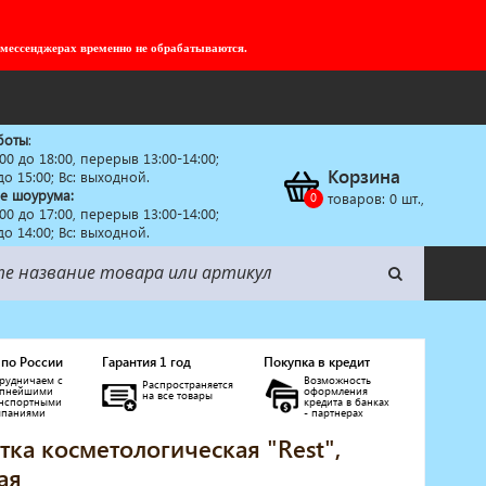
 мессенджерах временно не обрабатываются.
боты
:
:00 до 18:00, перерыв 13:00-14:00;
Корзина
 до 15:00; Вс: выходной.
е шоурума:
товаров:
0
шт.,
:00 до 17:00, перерыв 13:00-14:00;
 до 14:00; Вс: выходной.
 по России
Гарантия 1 год
Покупка в кредит
рудничаем с
Возможность
Распространяется
упнейшими
оформления
на все товары
анспортными
кредита в банках
мпаниями
- партнерах
тка косметологическая "Rest",
ая