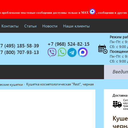
ми проблемами текстовые сообщения доступны только в MAX
, сообщения в других
Контакты
Статьи
Новости
Наши клиенты
Режим ра
Пн-Пт: c 9
+7 (968) 524-82-15
7 (495) 185-58-39
Сб: с 9:00
7 (800) 707-93-13
Посещени
Пн-Пт: c 9
Сб: с 9:00
Кушетка косметологическая "Rest", черная
еские кушетки
Солярии
Коллагенарий
Доставка
Сот
Депиляция
кр
тр
Мебель в стиле Лофт
ко
Доставка за один день
Куше
черн