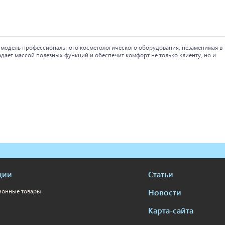
я модель профессионального косметологического оборудования, незаменимая в
дает массой полезных функций и обеспечит комфорт не только клиенту, но и
ции
Статьи
Новости
ионные товары
Карта-сайта