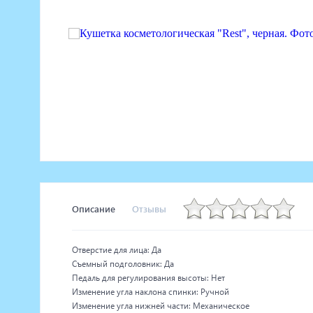
Маникюрное оборудование
Педикюрное оборудование
Массажное и SPA оборудование
Стерилизаторы
Оборудование для барбершопа
Оборудование для визажистов
Оборудование для нейл-бара
Мебель для холла
Описание
Отзывы
Отверстие для лица: Да
Съемный подголовник: Да
Педаль для регулирования высоты: Нет
Изменение угла наклона спинки: Ручной
Изменение угла нижней части: Механическое