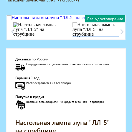
Настольная лампа-лупа "ЛЛ-5" на струбцине
Мебель для барбершопа
Готовые решения
Рег. удостоверение
Оборудование с регистрационным
удостоверением
Парикмахерское оборудование
Косметологическое оборудование
Маникюрное оборудование
Педикюрное оборудование
Доставка по России
Массажное и SPA оборудование
Сотрудничаем с крупнейшими транспортными компаниями
Стерилизаторы
Оборудование для барбершопа
Гарантия 1 год
Оборудование для визажистов
Распространяется на все товары
Оборудование для нейл-бара
Мебель для холла
Покупка в кредит
Солярии
Возможность оформления кредита в банках - партнерах
Коллагенарий
Депиляция
Настольная лампа-лупа "ЛЛ-5"
Мебель в стиле Лофт
Доставка за один день
на струбцине