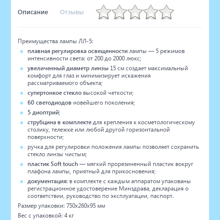
Описание
Отзывы
Преимущества лампы ЛЛ-5:
плавная регулировка освещенности
лампы — 5 режимов
интенсивности света: от 200 до 2000 люкс;
увеличенный диаметр линзы
15 см создает максимальный
комфорт для глаз и минимизирует искажения
рассматриваемого объекта;
супертонкое стекло
высокой четкости;
60 светодиодов
новейшего поколения;
5 диоптрий
;
струбцина в комплекте
для крепления к косметологическому
столику, тележке или любой другой горизонтальной
поверхности;
ручка для регулировки положения лампы позволяет сохранить
стекло линзы чистым;
пластик
Soft touch
— мягкий прорезиненный пластик вокруг
плафона лампы, приятный для прикосновения;
документация:
в комплекте с каждым аппаратом упакованы
регистрационное удостоверение Минздрава, декларация о
соответствии, руководство по эксплуатации, паспорт.
Размер упаковки: 750x260x95 мм
Вес с упаковкой: 4 кг