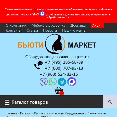
Уважаемые клиенты! В связи с техническими проблемами текстовые сообщения
доступны только в MAX
, сообщения в других мессенджерах временно не
обрабатываются.
О компании
Мебель в рассрочку
Доставка
Акции
Контакты
Статьи
Новости
Наши клиенты
Оборудование для салонов красоты
+7 (495) 185-58-39
+7 (800) 707-93-13
+7 (968) 524-82-15
Каталог товаров
Каталог товаров
Главная
Каталог
Косметологическое оборудование
Лампы-лупы
Услуги под ключ