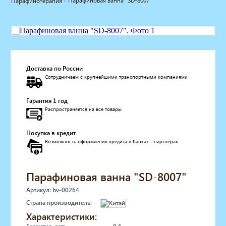
Парафиновая ванна "SD-8007"
Парафинотерапия
Мебель для барбершопа
Готовые решения
Оборудование с регистрационным
удостоверением
Парикмахерское оборудование
Косметологическое оборудование
Доставка по России
Сотрудничаем с крупнейшими транспортными компаниями
Маникюрное оборудование
Педикюрное оборудование
Гарантия 1 год
Массажное и SPA оборудование
Распространяется на все товары
Стерилизаторы
Оборудование для барбершопа
Покупка в кредит
Оборудование для визажистов
Возможность оформления кредита в банках - партнерах
Оборудование для нейл-бара
Мебель для холла
Солярии
Парафиновая ванна "SD-8007"
Коллагенарий
Артикул: bv-00264
Депиляция
Страна производитель:
Мебель в стиле Лофт
Характеристики:
Доставка за один день