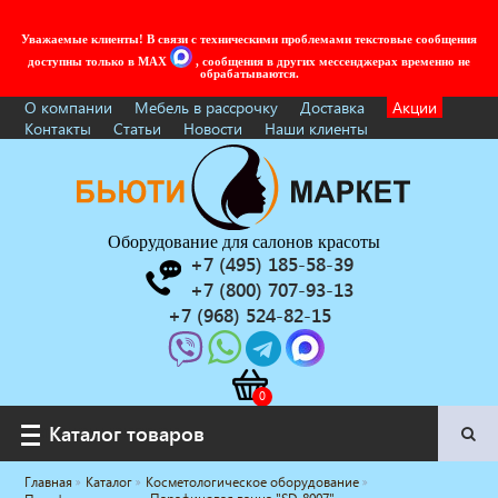
Уважаемые клиенты! В связи с техническими проблемами текстовые сообщения
доступны только в MAX
, сообщения в других мессенджерах временно не
обрабатываются.
О компании
Мебель в рассрочку
Доставка
Акции
Контакты
Статьи
Новости
Наши клиенты
Оборудование для салонов красоты
+7 (495) 185-58-39
+7 (800) 707-93-13
+7 (968) 524-82-15
Каталог товаров
Каталог товаров
Главная
Каталог
Косметологическое оборудование
Услуги под ключ