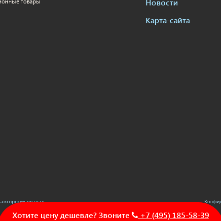
Новости
ионные товары
Карта-сайта
авторских правах.
Конфи
Хотите цену дешевле? Звоните
+7 (495) 185-58-39