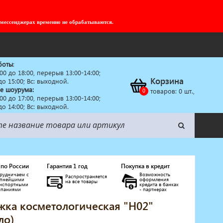
 мессенджерах временно не обрабатываются.
боты
:
:00 до 18:00, перерыв 13:00-14:00;
Корзина
 до 15:00; Вс: выходной.
е шоурума:
товаров:
0
шт.,
:00 до 17:00, перерыв 13:00-14:00;
 до 14:00; Вс: выходной.
 по России
Гарантия 1 год
Покупка в кредит
рудничаем с
Возможность
Распространяется
упнейшими
оформления
на все товары
анспортными
кредита в банках
мпаниями
- партнерах
жка косметологическая "Н02"
ло)