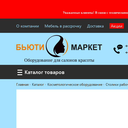
Уважаемые клиенты! В связи с технически
О компании
Мебель в рассрочку
Доставка
Акции
+
+
Оборудование для салонов красоты
Каталог товаров
Каталог товаров
Главная
Каталог
Косметологическое оборудование
Столики рабо
Услуги под ключ
Мебель для барбершопа
Готовые решения
Оборудование с регистрационным
удостоверением
Парикмахерское оборудование
Косметологическое оборудование