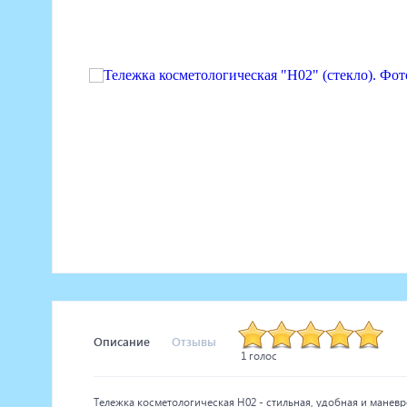
Маникюрное оборудование
Педикюрное оборудование
Массажное и SPA оборудование
Стерилизаторы
Оборудование для барбершопа
Оборудование для визажистов
Оборудование для нейл-бара
Мебель для холла
Описание
Отзывы
1 голос
Тележка косметологическая Н02 - стильная, удобная и мане