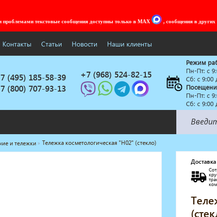
ми проблемами текстовые сообщения доступны только в MAX
, сообщения в других
Контакты
Статьи
Новости
Наши клиенты
Режим ра
Пн-Пт: c 9
+7 (968) 524-82-15
7 (495) 185-58-39
Сб: с 9:00
7 (800) 707-93-13
Посещени
Пн-Пт: c 9
Сб: с 9:00
Тележка косметологическая "Н02" (стекло)
чие и тележки
Солярии
Коллагенарий
Доставка
Сот
Депиляция
кр
тр
Мебель в стиле Лофт
ко
Доставка за один день
Теле
(стек