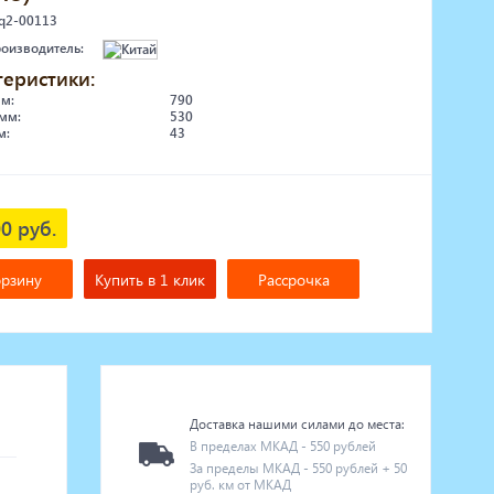
 q2-00113
роизводитель:
теристики:
мм:
790
мм:
530
м:
43
0 руб.
орзину
Купить в 1 клик
Рассрочка
Доставка нашими силами до места:
В пределах МКАД - 550 рублей
За пределы МКАД - 550 рублей + 50
руб. км от МКАД