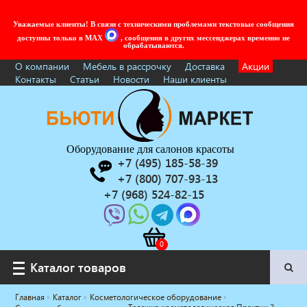
Уважаемые клиенты! В связи с техническими проблемами текстовые сообщения
доступны только в MAX
, сообщения в других мессенджерах временно не
обрабатываются.
О компании
Мебель в рассрочку
Доставка
Акции
Контакты
Статьи
Новости
Наши клиенты
Оборудование для салонов красоты
+7 (495) 185-58-39
+7 (800) 707-93-13
+7 (968) 524-82-15
Каталог товаров
Каталог товаров
Главная
Каталог
Косметологическое оборудование
Услуги под ключ