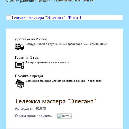
Тележка мастера "Элегант"
Столики рабочие и тележки
Мебель для барбершопа
Готовые решения
Оборудование с регистрационным
удостоверением
Парикмахерское оборудование
Косметологическое оборудование
Доставка по России
Сотрудничаем с крупнейшими транспортными компаниями
Маникюрное оборудование
Педикюрное оборудование
Гарантия 1 год
Массажное и SPA оборудование
Распространяется на все товары
Стерилизаторы
Оборудование для барбершопа
Покупка в кредит
Оборудование для визажистов
Возможность оформления кредита в банках - партнерах
Оборудование для нейл-бара
Мебель для холла
Солярии
Тележка мастера "Элегант"
Коллагенарий
Артикул: sm-01078
Депиляция
Страна производитель:
Мебель в стиле Лофт
Доставка за один день