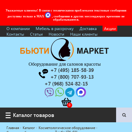
Уважаемые клиенты! В связи с техническими проблемами текстовые сообщения
доступны только в MAX
, сообщения в других мессенджерах временно не
обрабатываются.
О компании
Мебель в рассрочку
Доставка
Акции
Контакты
Статьи
Новости
Наши клиенты
Оборудование для салонов красоты
+7 (495) 185-58-39
+7 (800) 707-93-13
+7 (968) 524-82-15
Каталог товаров
Каталог товаров
Главная
Каталог
Косметологическое оборудование
Услуги под ключ