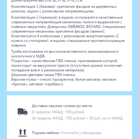
Длина-ширина-высота: 60,5×58,5×78,5 см
Комплектация 1 (базовая): крепление фасадов на деревянных
шкантах, ящики с роликовыми направляющими.
Комплектация 2 (премиум): в ящиках используется качественные
современные направляющие механизмы полного выдвижения с
плавным закрытием. Доводчики SWIMBOX, BOYARD. Специальные
современные механизмы крепления фасадов (ламели).
Комплектуется 4 колесиками с резиновыми амортизаторами (2
колеса со стопорами), в ящиках специальные противоскользящие
коврики.
Тумба изготовлена из высококачественного ламинированного
экологичного МДФ.
Покрытие – качественная ПВХ пленка, приклеивание которой
происходит на вакуумном прессе (отсутствие кромок исключает
попадание влаги и размокание материала).
Широкая цветовая гамма ПВХ пленки.
Верхняя полка – стекло (прозрачное, белое матовое, матовое
«бронза», матовое «серебро»).
Доставка нашими силами до места:
В пределах МКАД - 550 рублей
За пределы МКАД - 550 рублей + 50 руб. км от МКАД
Подъем мебели:
Уточняйте у менеджера