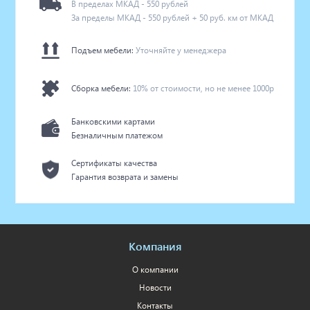
В пределах МКАД - 550 рублей
За пределы МКАД - 550 рублей + 50 руб. км от МКАД
Подъем мебели:
Уточняйте у менеджера
Сборка мебели:
10% от стоимости, но не менее 1000р
Банковскими картами
Безналичным платежом
Сертификаты качества
Гарантия возврата и замены
Компания
О компании
Новости
Контакты