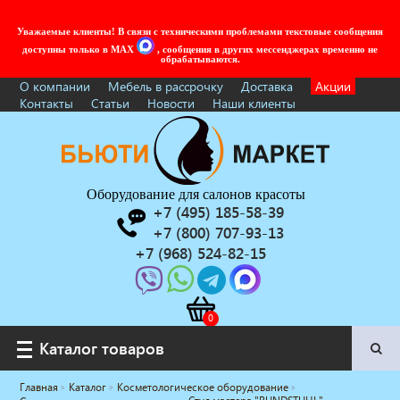
Уважаемые клиенты! В связи с техническими проблемами текстовые сообщения
доступны только в MAX
, сообщения в других мессенджерах временно не
обрабатываются.
О компании
Мебель в рассрочку
Доставка
Акции
Контакты
Статьи
Новости
Наши клиенты
Оборудование для салонов красоты
+7 (495) 185-58-39
+7 (800) 707-93-13
+7 (968) 524-82-15
Каталог товаров
Каталог товаров
Главная
Каталог
Косметологическое оборудование
Услуги под ключ