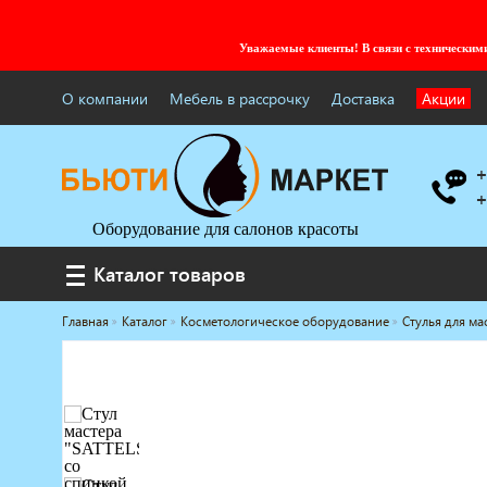
Уважаемые клиенты! В связи с технически
О компании
Мебель в рассрочку
Доставка
Акции
+
+
Оборудование для салонов красоты
Каталог товаров
Каталог товаров
Главная
Каталог
Косметологическое оборудование
Стулья для ма
Услуги под ключ
Мебель для барбершопа
Готовые решения
Оборудование с регистрационным
удостоверением
Парикмахерское оборудование
Косметологическое оборудование