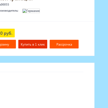
 s00055
роизводитель:
0 руб.
орзину
Купить в 1 клик
Рассрочка