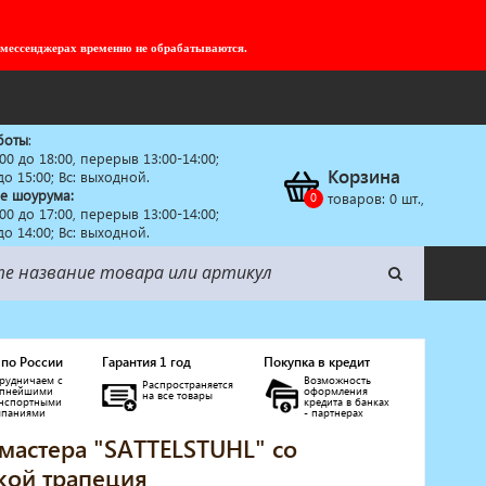
 мессенджерах временно не обрабатываются.
боты
:
:00 до 18:00, перерыв 13:00-14:00;
Корзина
 до 15:00; Вс: выходной.
е шоурума:
товаров:
0
шт.,
:00 до 17:00, перерыв 13:00-14:00;
 до 14:00; Вс: выходной.
 по России
Гарантия 1 год
Покупка в кредит
рудничаем с
Возможность
Распространяется
упнейшими
оформления
на все товары
анспортными
кредита в банках
мпаниями
- партнерах
 мастера "SATTELSTUHL" со
кой трапеция