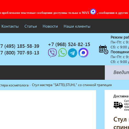
ми проблемами текстовые сообщения доступны только в MAX
, сообщения в других
Контакты
Статьи
Новости
Наши клиенты
Режим ра
Пн-Пт: c 9
+7 (968) 524-82-15
7 (495) 185-58-39
Сб: с 9:00
7 (800) 707-93-13
Посещени
Пн-Пт: c 9
Сб: с 9:00
Стул мастера "SATTELSTUHL" со спинкой трапеция
стера косметолога
Солярии
Коллагенарий
Доставка
Сот
Депиляция
кр
тр
Мебель в стиле Лофт
ко
Доставка за один день
Стул
спин