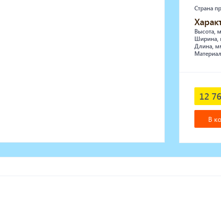
Страна п
Харак
Высота, 
Ширина, 
Длина, м
Материал
12 76
В к