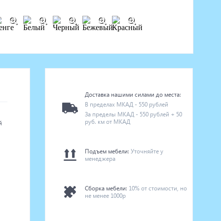
Доставка нашими силами до места:
В пределах МКАД - 550 рублей
За пределы МКАД - 550 рублей + 50
руб. км от МКАД
й
Подъем мебели:
Уточняйте у
менеджера
Сборка мебели:
10% от стоимости, но
не менее 1000р