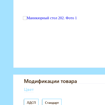
Маникюрное оборудование
Педикюрное оборудование
Массажное и SPA оборудование
Стерилизаторы
Оборудование для барбершопа
Оборудование для визажистов
Оборудование для нейл-бара
Мебель для холла
Модификации товара
Цвет
ЛДСП
Стандарт