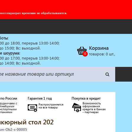
 мессенджерах временно не обрабатываются.
боты
:
:00 до 18:00, перерыв 13:00-14:00;
Корзина
 до 15:00; Вс: выходной.
е шоурума:
товаров:
0
шт.,
:00 до 17:00, перерыв 13:00-14:00;
 до 14:00; Вс: выходной.
 по России
Гарантия 1 год
Покупка в кредит
рудничаем с
Возможность
Распространяется
упнейшими
оформления
на все товары
анспортными
кредита в банках
мпаниями
- партнерах
кюрный стол 202
 sm-Ob2-s-00005