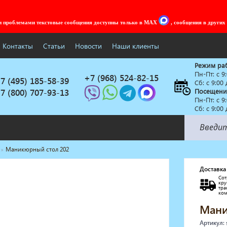
ми проблемами текстовые сообщения доступны только в MAX
, сообщения в других
Контакты
Статьи
Новости
Наши клиенты
Режим ра
Пн-Пт: c 9
+7 (968) 524-82-15
7 (495) 185-58-39
Сб: с 9:00
7 (800) 707-93-13
Посещени
Пн-Пт: c 9
Сб: с 9:00
Маникюрный стол 202
Солярии
Коллагенарий
Доставка
Сот
Депиляция
кр
тр
Мебель в стиле Лофт
ко
Доставка за один день
Мани
Артикул: