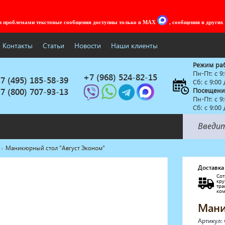
ми проблемами текстовые сообщения доступны только в MAX
, сообщения в других
Контакты
Статьи
Новости
Наши клиенты
Режим ра
Пн-Пт: c 9
+7 (968) 524-82-15
7 (495) 185-58-39
Сб: с 9:00
7 (800) 707-93-13
Посещени
Пн-Пт: c 9
Сб: с 9:00
Маникюрный стол "Август Эконом"
Солярии
Коллагенарий
Доставка
Сот
Депиляция
кр
тр
Мебель в стиле Лофт
ко
Доставка за один день
Мани
Артикул: