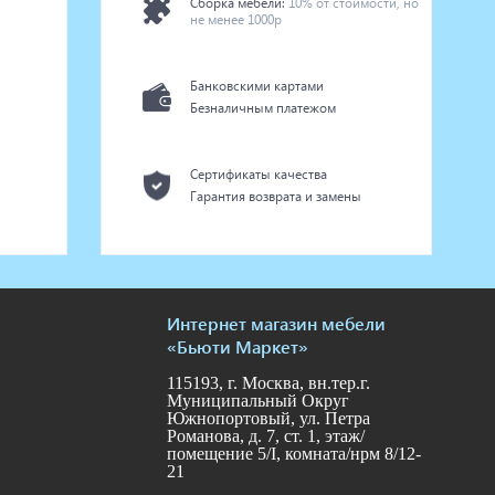
Сборка мебели:
10% от стоимости, но
не менее 1000р
Банковскими картами
Безналичным платежом
Сертификаты качества
Гарантия возврата и замены
Интернет магазин мебели
«Бьюти Маркет»
115193, г. Москва, вн.тер.г.
Муниципальный Округ
Южнопортовый, ул. Петра
Романова, д. 7, ст. 1, этаж/
помещение 5/I, комната/нрм 8/12-
21