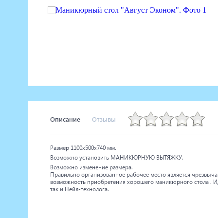
Маникюрное оборудование
Педикюрное оборудование
Массажное и SPA оборудование
Стерилизаторы
Оборудование для барбершопа
Оборудование для визажистов
Оборудование для нейл-бара
Мебель для холла
Описание
Отзывы
Размер 1100х500х740 мм.
Возможно установить МАНИКЮРНУЮ ВЫТЯЖКУ.
Возможно изменение размера.
Правильно организованное рабочее место является чрезвыча
возможность приобретения хорошего маникюрного стола . И
так и Нейл-технолога.