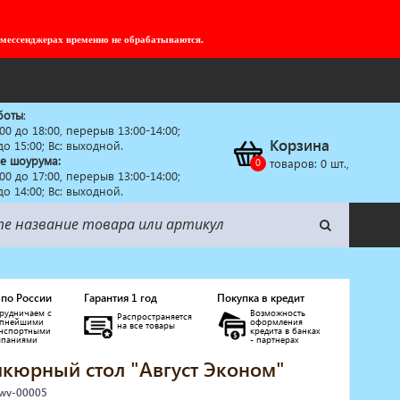
 мессенджерах временно не обрабатываются.
боты
:
:00 до 18:00, перерыв 13:00-14:00;
Корзина
 до 15:00; Вс: выходной.
е шоурума:
товаров:
0
шт.,
:00 до 17:00, перерыв 13:00-14:00;
 до 14:00; Вс: выходной.
 по России
Гарантия 1 год
Покупка в кредит
рудничаем с
Возможность
Распространяется
упнейшими
оформления
на все товары
анспортными
кредита в банках
мпаниями
- партнерах
кюрный стол "Август Эконом"
 wv-00005