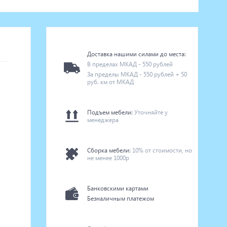
Доставка нашими силами до места:
В пределах МКАД - 550 рублей
За пределы МКАД - 550 рублей + 50
руб. км от МКАД
Подъем мебели:
Уточняйте у
менеджера
Сборка мебели:
10% от стоимости, но
не менее 1000р
Банковскими картами
Безналичным платежом