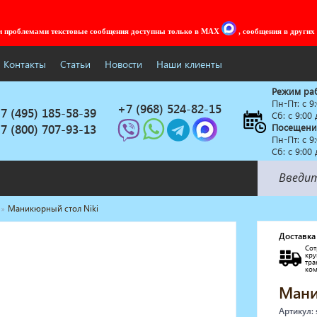
ми проблемами текстовые сообщения доступны только в MAX
, сообщения в других
Контакты
Статьи
Новости
Наши клиенты
Режим ра
Пн-Пт: c 9
+7 (968) 524-82-15
7 (495) 185-58-39
Сб: с 9:00
7 (800) 707-93-13
Посещени
Пн-Пт: c 9
Сб: с 9:00
Маникюрный стол Niki
Солярии
Коллагенарий
Доставка
Сот
Депиляция
кр
тр
Мебель в стиле Лофт
ко
Доставка за один день
Мани
Артикул: