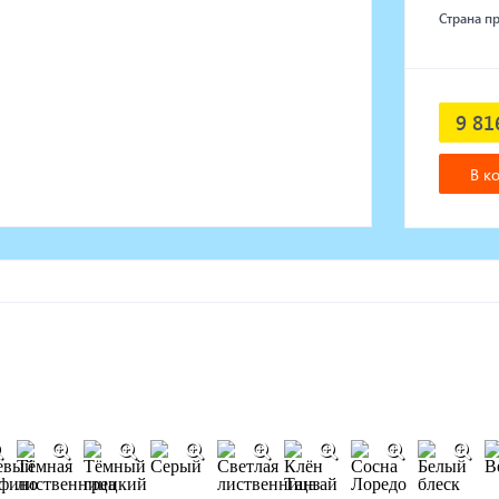
Страна п
9 81
В к