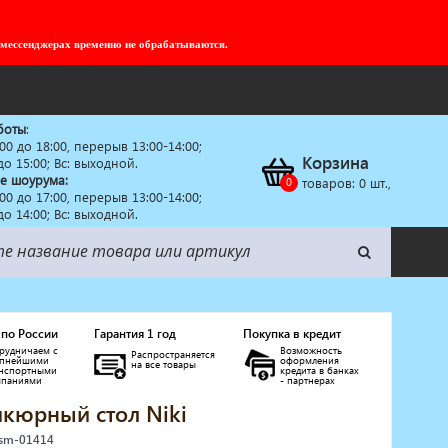
 мессенджерах временно не обрабатываются.
боты
:
:00 до 18:00, перерыв 13:00-14:00;
Корзина
 до 15:00; Вс: выходной.
е шоурума:
товаров:
0
шт.,
:00 до 17:00, перерыв 13:00-14:00;
 до 14:00; Вс: выходной.
 по России
Гарантия 1 год
Покупка в кредит
рудничаем с
Возможность
Распространяется
упнейшими
оформления
на все товары
анспортными
кредита в банках
мпаниями
- партнерах
кюрный стол Niki
 sm-01414