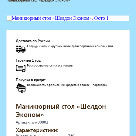
Маникюрный стол «Шелдон Эконом»
Мебель для барбершопа
Готовые решения
Оборудование с регистрационным
удостоверением
Парикмахерское оборудование
Косметологическое оборудование
Доставка по России
Сотрудничаем с крупнейшими транспортными компаниями
Маникюрное оборудование
Педикюрное оборудование
Гарантия 1 год
Массажное и SPA оборудование
Распространяется на все товары
Стерилизаторы
Оборудование для барбершопа
Покупка в кредит
Оборудование для визажистов
Возможность оформления кредита в банках - партнерах
Оборудование для нейл-бара
Мебель для холла
Солярии
Маникюрный стол «Шелдон
Коллагенарий
Эконом»
Депиляция
Артикул: wv-00002
Мебель в стиле Лофт
Характеристики:
Доставка за один день
Высота, мм:
740