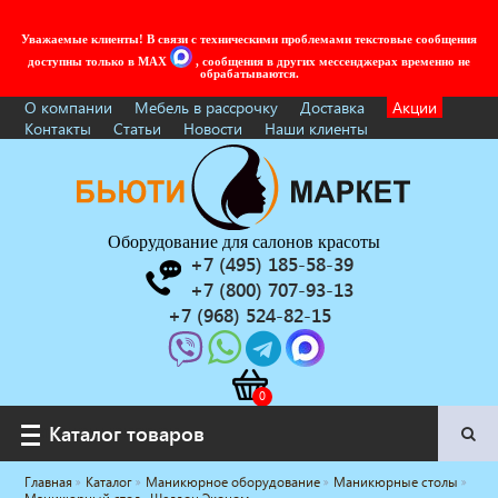
Уважаемые клиенты! В связи с техническими проблемами текстовые сообщения
доступны только в MAX
, сообщения в других мессенджерах временно не
обрабатываются.
О компании
Мебель в рассрочку
Доставка
Акции
Контакты
Статьи
Новости
Наши клиенты
Оборудование для салонов красоты
+7 (495) 185-58-39
+7 (800) 707-93-13
+7 (968) 524-82-15
Каталог товаров
Каталог товаров
Главная
Каталог
Маникюрное оборудование
Маникюрные столы
Услуги под ключ