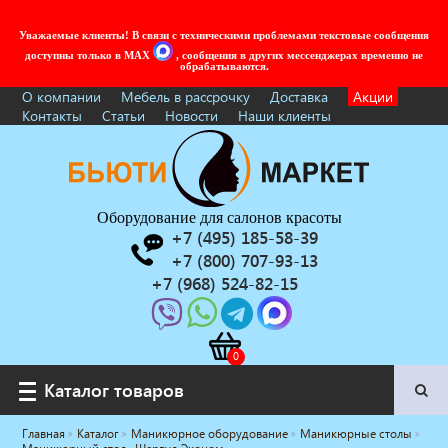
Уважаемые клиенты! В связи с техническими проблемами текстовые сообщения
доступны только в MAX
, сообщения в других мессенджерах временно не
обрабатываются.
О компании
Мебель в рассрочку
Доставка
Акции
Контакты
Статьи
Новости
Наши клиенты
Оборудование для салонов красоты
+7 (495) 185-58-39
+7 (800) 707-93-13
+7 (968) 524-82-15
Каталог товаров
Каталог товаров
Главная
Каталог
Маникюрное оборудование
Маникюрные столы
Услуги под ключ