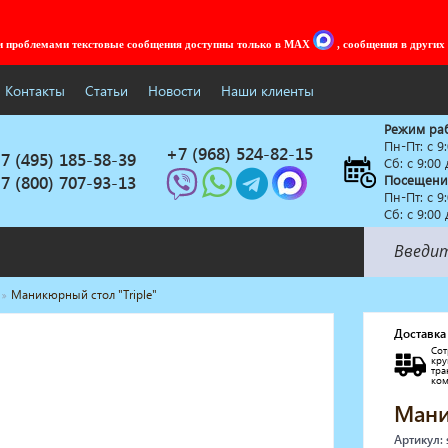
ми проблемами текстовые сообщения доступны только в MAX
, сообщения в других
Контакты
Статьи
Новости
Наши клиенты
Режим ра
Пн-Пт: c 9
+7 (968) 524-82-15
7 (495) 185-58-39
Сб: с 9:00
7 (800) 707-93-13
Посещени
Пн-Пт: c 9
Сб: с 9:00
Маникюрный стол "Triple"
Солярии
Коллагенарий
Доставка
Сот
Депиляция
кр
тр
Мебель в стиле Лофт
ко
Доставка за один день
Мани
Артикул: