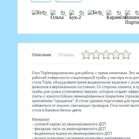
Описание
Отзывы
Стол Tripleпредназначен для работы с тремя клиентами. Это 
рабочей поверхности стационарной тумбы у мастера есть до
стола Triple, оборудована тремя выдвижными ящиками с ро
флаконов в вертикальном состоянии. Со стороны клиента, в 
тумбы для сумки установлено зеркало, которое создает эффе
плиты с износостойким ламинированным покрытием (произв.
креплением "прищепка". В столе сделана подготовка для прок
избавиться от лишних свисающих проводов. Стол может выпо
стола в базовом белом цвете.
Материал:
- силовой каркас из ламинированного ДСП
- фасадная часть из ламинированного ДСП
- выдвижные ящики из ламинированного ДСП
- ящики оснащены системами роликовых направляющих