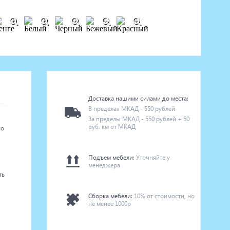
Доставка нашими силами до места:
В пределах МКАД - 550 рублей
За пределы МКАД - 550 рублей + 50
руб. км от МКАД
го
Подъем мебели:
Уточняйте у
менеджера
ть
Сборка мебели:
10% от стоимости, но
не менее 1000р