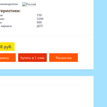
роизводитель:
теристики:
мм:
750
мм:
3200
м:
900
 каркаса:
ДСП
8 руб.
орзину
Купить в 1 клик
Рассрочка