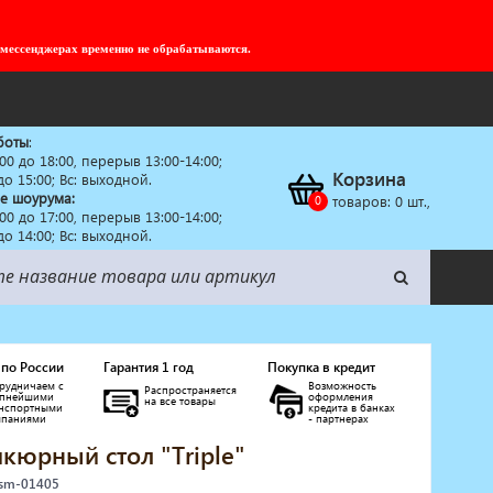
 мессенджерах временно не обрабатываются.
боты
:
:00 до 18:00, перерыв 13:00-14:00;
Корзина
 до 15:00; Вс: выходной.
е шоурума:
товаров:
0
шт.,
:00 до 17:00, перерыв 13:00-14:00;
 до 14:00; Вс: выходной.
 по России
Гарантия 1 год
Покупка в кредит
рудничаем с
Возможность
Распространяется
упнейшими
оформления
на все товары
анспортными
кредита в банках
мпаниями
- партнерах
кюрный стол "Triple"
 sm-01405