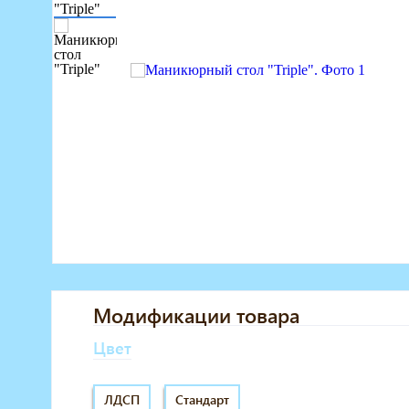
Маникюрное оборудование
Педикюрное оборудование
Массажное и SPA оборудование
Стерилизаторы
Оборудование для барбершопа
Оборудование для визажистов
Оборудование для нейл-бара
Мебель для холла
Модификации товара
Цвет
ЛДСП
Стандарт