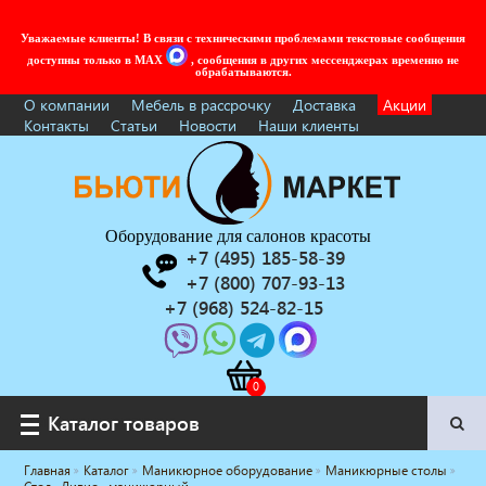
Уважаемые клиенты! В связи с техническими проблемами текстовые сообщения
доступны только в MAX
, сообщения в других мессенджерах временно не
обрабатываются.
О компании
Мебель в рассрочку
Доставка
Акции
Контакты
Статьи
Новости
Наши клиенты
Оборудование для салонов красоты
+7 (495) 185-58-39
+7 (800) 707-93-13
+7 (968) 524-82-15
Каталог товаров
Каталог товаров
Главная
Каталог
Маникюрное оборудование
Маникюрные столы
Услуги под ключ