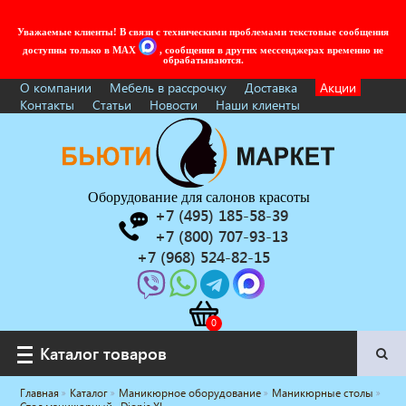
Уважаемые клиенты! В связи с техническими проблемами текстовые сообщения
доступны только в MAX
, сообщения в других мессенджерах временно не
обрабатываются.
О компании
Мебель в рассрочку
Доставка
Акции
Контакты
Статьи
Новости
Наши клиенты
Оборудование для салонов красоты
+7 (495) 185-58-39
+7 (800) 707-93-13
+7 (968) 524-82-15
Каталог товаров
Каталог товаров
Главная
Каталог
Маникюрное оборудование
Маникюрные столы
Услуги под ключ