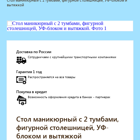
Стол маникюрный с 2 тумбами, фигурной столешницей, УФ-блоком и
вытяжкой
Мебель для барбершопа
Готовые решения
Оборудование с регистрационным
удостоверением
Парикмахерское оборудование
Косметологическое оборудование
Маникюрное оборудование
Доставка по России
Педикюрное оборудование
Сотрудничаем с крупнейшими транспортными компаниями
Массажное и SPA оборудование
Стерилизаторы
Гарантия 1 год
Оборудование для барбершопа
Распространяется на все товары
Оборудование для визажистов
Покупка в кредит
Оборудование для нейл-бара
Возможность оформления кредита в банках - партнерах
Мебель для холла
Солярии
Коллагенарий
Стол маникюрный с 2 тумбами,
Депиляция
фигурной столешницей, УФ-
Мебель в стиле Лофт
блоком и вытяжкой
Доставка за один день