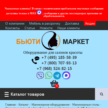
Уважаемые клиенты! В связи с техническими проблемами текстовые сообщения
доступны только в MAX
, сообщения в других мессенджерах временно не
обрабатываются.
О компании
Мебель в рассрочку
Доставка
Акции
Контакты
Статьи
Новости
Наши клиенты
Оборудование для салонов красоты
+7 (495) 185-58-39
+7 (800) 707-93-13
+7 (968) 524-82-15
Каталог товаров
Каталог товаров
Главная
Каталог
Маникюрное оборудование
Маникюрные столы
Услуги под ключ