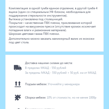
Комплектация: в одной тумбе единое отделение, в другой тумбе 4
ящика (один со специальным УФ-блоком, необходимым для
поддержания стерильности инструментов).
Вытяжка установлена под столешницей.
Покрытие – качественная ПВХ пленка, приклеивание которой
происходит на вакуумном прессе (отсутствие кромок исключает
попадание влаги и размокание материала).
Широкая цветовая гамма ПВХ пленки.
Дополнительно можно заказать маникюрный валик из экокожи
под цвет стола.
Доставка нашими силами до места:
В пределах МКАД - 550 рублей
За пределы МКАД - 550 рублей + 50 руб. км от МКАД
Подъем мебели:
Уточняйте у менеджера
Сборка мебели:
10% от стоимости, но не менее 1000р