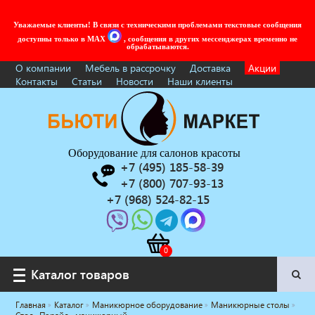
Уважаемые клиенты! В связи с техническими проблемами текстовые сообщения
доступны только в MAX
, сообщения в других мессенджерах временно не
обрабатываются.
О компании
Мебель в рассрочку
Доставка
Акции
Контакты
Статьи
Новости
Наши клиенты
Оборудование для салонов красоты
+7 (495) 185-58-39
+7 (800) 707-93-13
+7 (968) 524-82-15
Каталог товаров
Каталог товаров
Главная
Каталог
Маникюрное оборудование
Маникюрные столы
Услуги под ключ