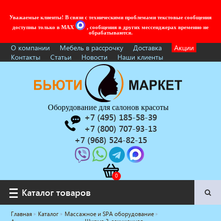
Уважаемые клиенты! В связи с техническими проблемами текстовые сообщения
доступны только в MAX
, сообщения в других мессенджерах временно не
обрабатываются.
О компании
Мебель в рассрочку
Доставка
Акции
Контакты
Статьи
Новости
Наши клиенты
Оборудование для салонов красоты
+7 (495) 185-58-39
+7 (800) 707-93-13
+7 (968) 524-82-15
Каталог товаров
Каталог товаров
Главная
Каталог
Массажное и SPA оборудование
Услуги под ключ