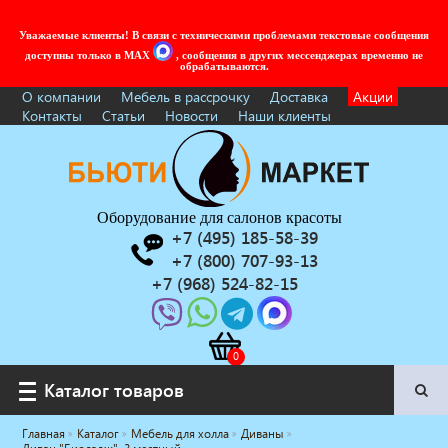
Уважаемые клиенты! В связи с техническими проблемами текстовые сообщения
доступны только в MAX
, сообщения в других мессенджерах временно не
обрабатываются.
О компании
Мебель в рассрочку
Доставка
Акции
Контакты
Статьи
Новости
Наши клиенты
Оборудование для салонов красоты
+7 (495) 185-58-39
+7 (800) 707-93-13
+7 (968) 524-82-15
Каталог товаров
Каталог товаров
Главная
Каталог
Мебель для холла
Диваны
Услуги под ключ