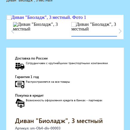
Диван "Биоладж", 3 местный
Мебель для барбершопа
Готовые решения
Оборудование с регистрационным
удостоверением
Парикмахерское оборудование
Косметологическое оборудование
Маникюрное оборудование
Педикюрное оборудование
Доставка по России
Массажное и SPA оборудование
Сотрудничаем с крупнейшими транспортными компаниями
Стерилизаторы
Оборудование для барбершопа
Гарантия 1 год
Оборудование для визажистов
Распространяется на все товары
Оборудование для нейл-бара
Мебель для холла
Покупка в кредит
Солярии
Возможность оформления кредита в банках - партнерах
Коллагенарий
Депиляция
Диван "Биоладж", 3 местный
Мебель в стиле Лофт
Доставка за один день
Артикул: sm-Ob4-div-00003