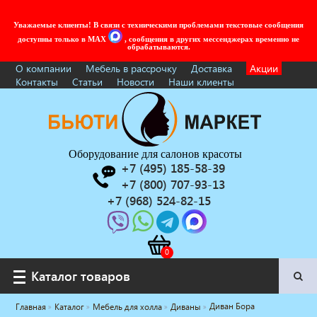
Уважаемые клиенты! В связи с техническими проблемами текстовые сообщения
доступны только в MAX
, сообщения в других мессенджерах временно не
обрабатываются.
О компании
Мебель в рассрочку
Доставка
Акции
Контакты
Статьи
Новости
Наши клиенты
Оборудование для салонов красоты
+7 (495) 185-58-39
+7 (800) 707-93-13
+7 (968) 524-82-15
Каталог товаров
Каталог товаров
Диван Бора
Главная
Каталог
Мебель для холла
Диваны
Услуги под ключ