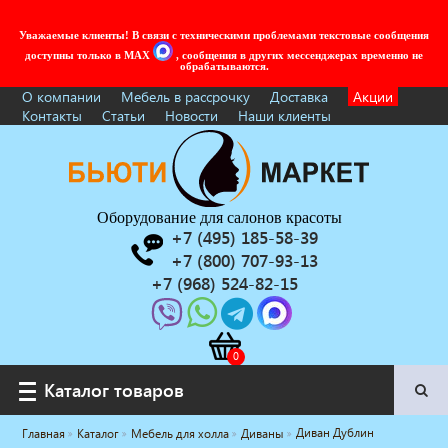
Уважаемые клиенты! В связи с техническими проблемами текстовые сообщения
доступны только в MAX
, сообщения в других мессенджерах временно не
обрабатываются.
О компании
Мебель в рассрочку
Доставка
Акции
Контакты
Статьи
Новости
Наши клиенты
Оборудование для салонов красоты
+7 (495) 185-58-39
+7 (800) 707-93-13
+7 (968) 524-82-15
Каталог товаров
Каталог товаров
Диван Дублин
Главная
Каталог
Мебель для холла
Диваны
Услуги под ключ