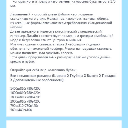
-опоры: ноги и подиум изготовлены из массива бука, высота 175
мм.
Лаконичный и строгий диван Дублин - воплощение
скандинавского стиля. Ножки под наклоном, тканевая обивка,
изысканные формы отвечают всем требованиям скандинавской
мебели.
Диван идеально впишется в классический скандинавский
интерьер. Дизайн соответствует последним трендам в мебельной
моде и безусловно станет центром внимания.
Мягкие сиденья и спинки, а также 3 небольших подушки
обеспечат оптимальный комфорт. Чехлы на подушках съемные,
можно почистить или заменить совсем.
Этот диван представлен в 4-х размерах, а так же угловой диван,
кресло и пуфик
Откройте для себя всю коллекцию Дублин
Все возможные размеры (Ширина X Глубина X Высота X Посадка
X Дополнительные особенности):
1400ш810г780в420с
1600ш810г780в420с
1800ш810г780в420с
2000ш810г780в420с
790ш810г780в420с
560ш440г410в