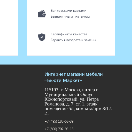
Банковскими картами
Безналичным платежом
Сертификаты качества
Гарантия возврата и замены
Интернет магазин мебели
«Бьюти Маркет»
115193, г. Москва, вн.тер.г.
Муниципальный Округ
Южнопортовый, ул. Петра
Романова, д. 7, ст. 1, этаж/
помещение 5/I, комната/нрм 8/12-
21
+7 (495) 185-58-39
+7 (800) 707-93-13