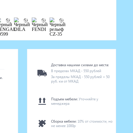
Доставка нашими силами до места:
В пределах МКАД - 550 рублей
За пределы МКАД - 550 рублей + 50
и.
руб. км от МКАД
Подъем мебели:
Уточняйте у
менеджера
Сборка мебели:
10% от стоимости, но
не менее 1000р