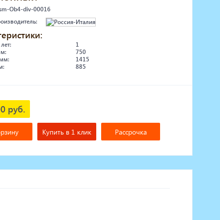
 sm-Ob4-div-00016
роизводитель:
теристики:
 лет:
1
мм:
750
мм:
1415
м:
885
0 руб.
орзину
Купить в 1 клик
Рассрочка