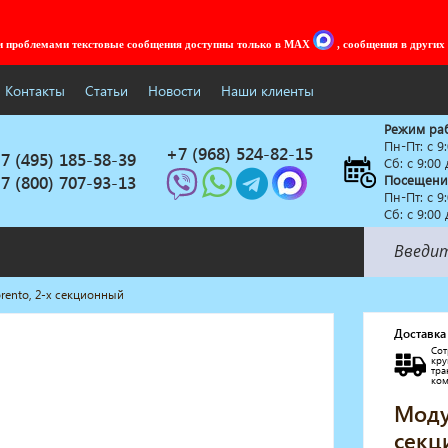
ми проблемами текстовые сообщения доступны только в MAX
, сообщения в других
Контакты
Статьи
Новости
Наши клиенты
Режим ра
Пн-Пт: c 9
+7 (968) 524-82-15
7 (495) 185-58-39
Сб: с 9:00
7 (800) 707-93-13
Посещени
Пн-Пт: c 9
Сб: с 9:00
rento, 2-х секционный
Солярии
Коллагенарий
Доставка
Сот
Депиляция
кр
тр
Мебель в стиле Лофт
ко
Доставка за один день
Моду
секц