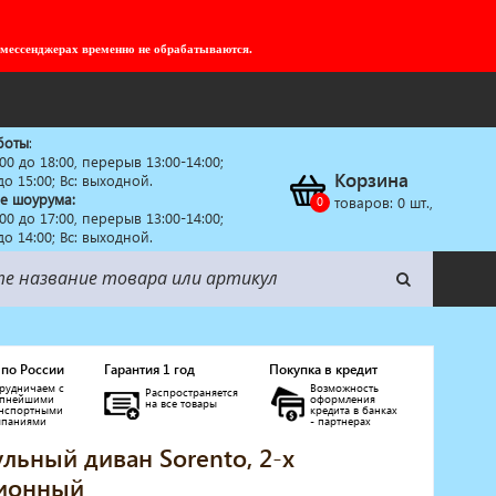
 мессенджерах временно не обрабатываются.
боты
:
:00 до 18:00, перерыв 13:00-14:00;
Корзина
 до 15:00; Вс: выходной.
е шоурума:
товаров:
0
шт.,
:00 до 17:00, перерыв 13:00-14:00;
 до 14:00; Вс: выходной.
 по России
Гарантия 1 год
Покупка в кредит
рудничаем с
Возможность
Распространяется
упнейшими
оформления
на все товары
анспортными
кредита в банках
мпаниями
- партнерах
льный диван Sorento, 2-х
ионный