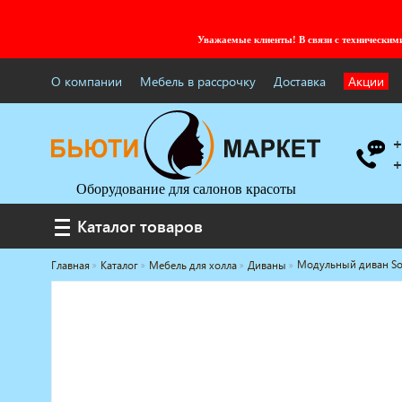
Уважаемые клиенты! В связи с технически
О компании
Мебель в рассрочку
Доставка
Акции
+
+
Оборудование для салонов красоты
Каталог товаров
Каталог товаров
Модульный диван So
Главная
Каталог
Мебель для холла
Диваны
Услуги под ключ
Мебель для барбершопа
Готовые решения
Оборудование с регистрационным
удостоверением
Парикмахерское оборудование
Косметологическое оборудование