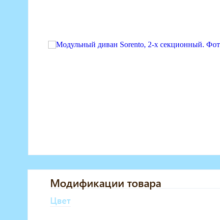
Маникюрное оборудование
Педикюрное оборудование
Массажное и SPA оборудование
Стерилизаторы
Оборудование для барбершопа
Оборудование для визажистов
Оборудование для нейл-бара
Мебель для холла
Модификации товара
Цвет