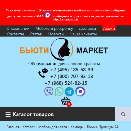
Уважаемые клиенты! В связи с техническими проблемами текстовые сообщения
доступны только в MAX
, сообщения в других мессенджерах временно не
обрабатываются.
О компании
Мебель в рассрочку
Доставка
Акции
Контакты
Статьи
Новости
Наши клиенты
Оборудование для салонов красоты
+7 (495) 185-58-39
+7 (800) 707-93-13
+7 (968) 524-82-15
Каталог товаров
Каталог товаров
Комод Премиум-11
Главная
Каталог
Мебель для холла
Комоды
Услуги под ключ