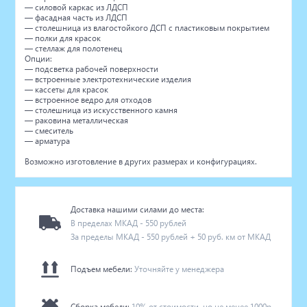
— силовой каркас из ЛДСП
— фасадная часть из ЛДСП
— столешница из влагостойкого ДСП с пластиковым покрытием
— полки для красок
— стеллаж для полотенец
Опции:
— подсветка рабочей поверхности
— встроенные электротехнические изделия
— кассеты для красок
— встроенное ведро для отходов
— столешница из искусственного камня
— раковина металлическая
— смеситель
— арматура
Возможно изготовление в других размерах и конфигурациях.
Доставка нашими силами до места:
В пределах МКАД - 550 рублей
За пределы МКАД - 550 рублей + 50 руб. км от МКАД
Подъем мебели:
Уточняйте у менеджера
Сборка мебели:
10% от стоимости, но не менее 1000р