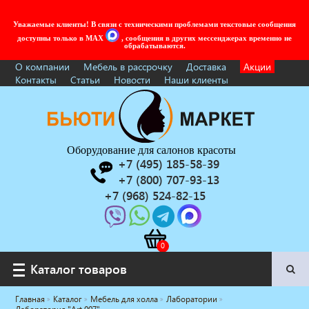
Уважаемые клиенты! В связи с техническими проблемами текстовые сообщения
доступны только в MAX
, сообщения в других мессенджерах временно не
обрабатываются.
О компании
Мебель в рассрочку
Доставка
Акции
Контакты
Статьи
Новости
Наши клиенты
Оборудование для салонов красоты
+7 (495) 185-58-39
+7 (800) 707-93-13
+7 (968) 524-82-15
Каталог товаров
Каталог товаров
Главная
Каталог
Мебель для холла
Лаборатории
Услуги под ключ