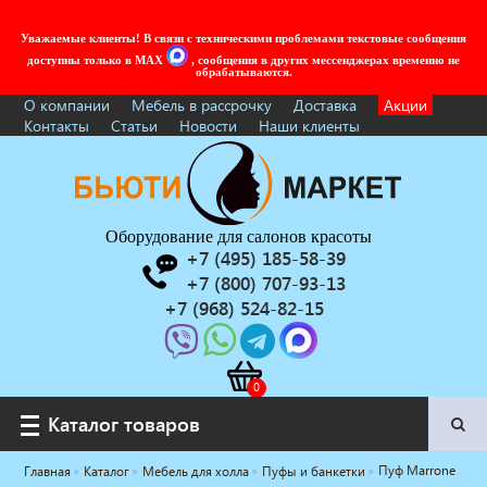
Уважаемые клиенты! В связи с техническими проблемами текстовые сообщения
доступны только в MAX
, сообщения в других мессенджерах временно не
обрабатываются.
О компании
Мебель в рассрочку
Доставка
Акции
Контакты
Статьи
Новости
Наши клиенты
Оборудование для салонов красоты
+7 (495) 185-58-39
+7 (800) 707-93-13
+7 (968) 524-82-15
Каталог товаров
Каталог товаров
Пуф Marrone
Главная
Каталог
Мебель для холла
Пуфы и банкетки
Услуги под ключ