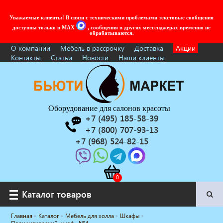
Уважаемые клиенты! В связи с техническими проблемами текстовые сообщения
доступны только в MAX
, сообщения в других мессенджерах временно не
обрабатываются.
О компании
Мебель в рассрочку
Доставка
Акции
Контакты
Статьи
Новости
Наши клиенты
Оборудование для салонов красоты
+7 (495) 185-58-39
+7 (800) 707-93-13
+7 (968) 524-82-15
Каталог товаров
Каталог товаров
Главная
Каталог
Мебель для холла
Шкафы
Услуги под ключ