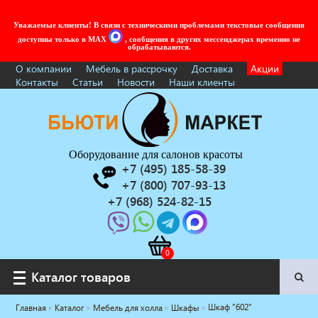
Уважаемые клиенты! В связи с техническими проблемами текстовые сообщения
доступны только в MAX
, сообщения в других мессенджерах временно не
обрабатываются.
О компании
Мебель в рассрочку
Доставка
Акции
Контакты
Статьи
Новости
Наши клиенты
Оборудование для салонов красоты
+7 (495) 185-58-39
+7 (800) 707-93-13
+7 (968) 524-82-15
Каталог товаров
Каталог товаров
Шкаф "602"
Главная
Каталог
Мебель для холла
Шкафы
Услуги под ключ