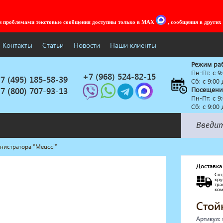
ми проблемами текстовые сообщения доступны только в MAX
, сообщения в других
Контакты
Статьи
Новости
Наши клиенты
Режим ра
Пн-Пт: c 9
+7 (968) 524-82-15
7 (495) 185-58-39
Сб: с 9:00
7 (800) 707-93-13
Посещени
Пн-Пт: c 9
Сб: с 9:00
нистратора “Meucci”
Солярии
Коллагенарий
Доставка
Сот
Депиляция
кр
тр
Мебель в стиле Лофт
ко
Доставка за один день
Стой
Артикул: