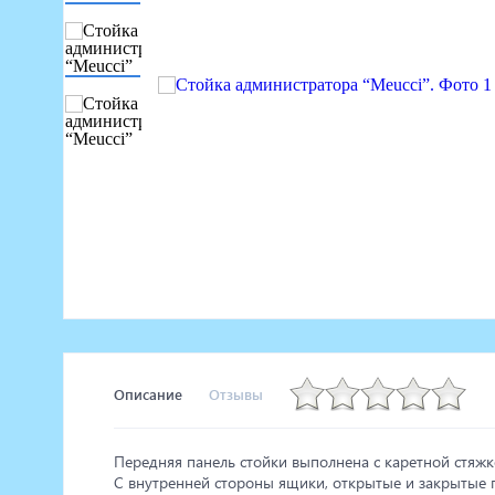
Маникюрное оборудование
Педикюрное оборудование
Массажное и SPA оборудование
Стерилизаторы
Оборудование для барбершопа
Оборудование для визажистов
Оборудование для нейл-бара
Мебель для холла
Описание
Отзывы
Передняя панель стойки выполнена с каретной стяжк
С внутренней стороны ящики, открытые и закрытые 