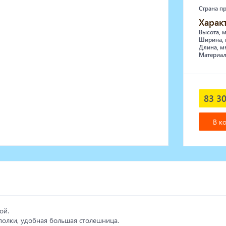
Страна п
Харак
Высота, 
Ширина, 
Длина, м
Материал
83 30
В к
ой.
полки, удобная большая столешница.