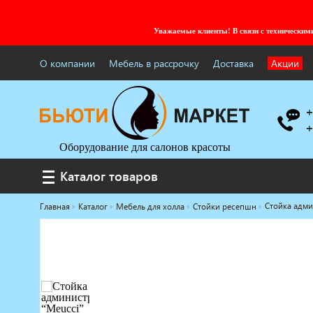
Уважаемые клиенты! В связи с технически
О компании
Мебель в рассрочку
Доставка
Акции
+
+
Оборудование для салонов красоты
Каталог товаров
Каталог товаров
Стойка адми
Главная
Каталог
Мебель для холла
Стойки ресепшн
Услуги под ключ
Мебель для барбершопа
Готовые решения
Оборудование с регистрационным
удостоверением
Парикмахерское оборудование
Косметологическое оборудование