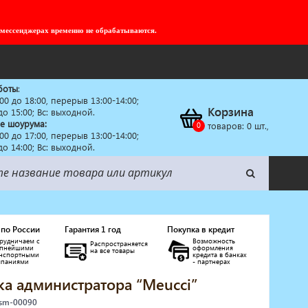
 мессенджерах временно не обрабатываются.
боты
:
:00 до 18:00, перерыв 13:00-14:00;
Корзина
 до 15:00; Вс: выходной.
е шоурума:
товаров:
0
шт.,
:00 до 17:00, перерыв 13:00-14:00;
 до 14:00; Вс: выходной.
 по России
Гарантия 1 год
Покупка в кредит
рудничаем с
Возможность
Распространяется
упнейшими
оформления
на все товары
анспортными
кредита в банках
мпаниями
- партнерах
ка администратора “Meucci”
 sm-00090