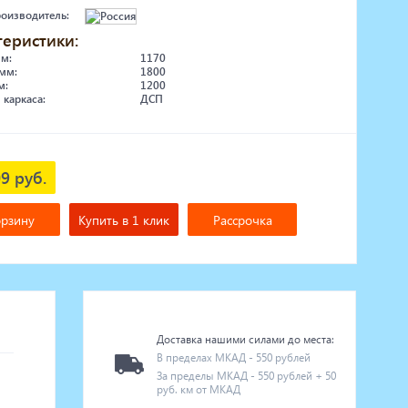
роизводитель:
теристики:
мм:
1170
мм:
1800
м:
1200
 каркаса:
ДСП
9 руб.
орзину
Купить в 1 клик
Рассрочка
Доставка нашими силами до места:
В пределах МКАД - 550 рублей
За пределы МКАД - 550 рублей + 50
руб. км от МКАД