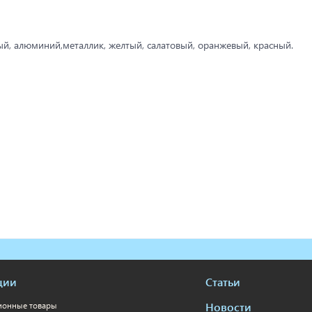
ый, алюминий,металлик, желтый, салатовый, оранжевый, красный.
ции
Статьи
Новости
ионные товары