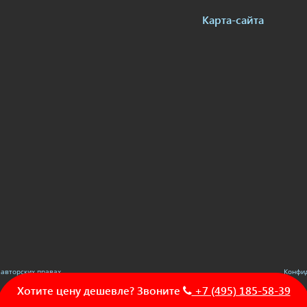
Карта-сайта
авторских правах.
Конфи
Хотите цену дешевле? Звоните
+7 (495) 185-58-39