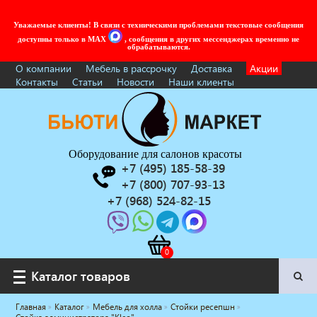
Уважаемые клиенты! В связи с техническими проблемами текстовые сообщения
доступны только в MAX
, сообщения в других мессенджерах временно не
обрабатываются.
О компании
Мебель в рассрочку
Доставка
Акции
Контакты
Статьи
Новости
Наши клиенты
Оборудование для салонов красоты
+7 (495) 185-58-39
+7 (800) 707-93-13
+7 (968) 524-82-15
Каталог товаров
Каталог товаров
Главная
Каталог
Мебель для холла
Стойки ресепшн
Услуги под ключ