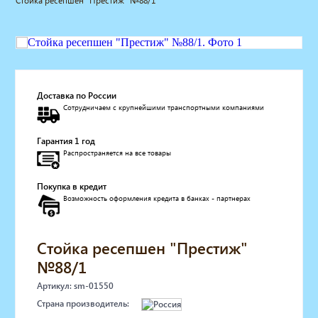
Стойка ресепшен "Престиж" №88/1
Мебель для барбершопа
Готовые решения
Оборудование с регистрационным
удостоверением
Парикмахерское оборудование
Косметологическое оборудование
Доставка по России
Сотрудничаем с крупнейшими транспортными компаниями
Маникюрное оборудование
Педикюрное оборудование
Гарантия 1 год
Массажное и SPA оборудование
Распространяется на все товары
Стерилизаторы
Оборудование для барбершопа
Покупка в кредит
Оборудование для визажистов
Возможность оформления кредита в банках - партнерах
Оборудование для нейл-бара
Мебель для холла
Солярии
Стойка ресепшен "Престиж"
Коллагенарий
№88/1
Депиляция
Артикул: sm-01550
Мебель в стиле Лофт
Страна производитель:
Доставка за один день