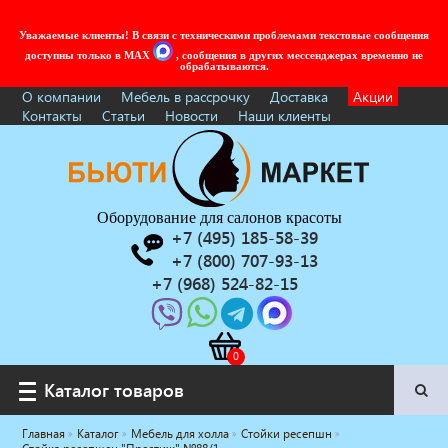
Уважаемые клиенты! В связи с техническими проблемами текстовые сообщения
доступны только в MAX
, сообщения в других мессенджерах временно не
обрабатываются.
О компании
Мебель в рассрочку
Доставка
Акции
Контакты
Статьи
Новости
Наши клиенты
Оборудование для салонов красоты
+7 (495) 185-58-39
+7 (800) 707-93-13
+7 (968) 524-82-15
Каталог товаров
Каталог товаров
Главная
Каталог
Мебель для холла
Стойки ресепшн
Услуги под ключ