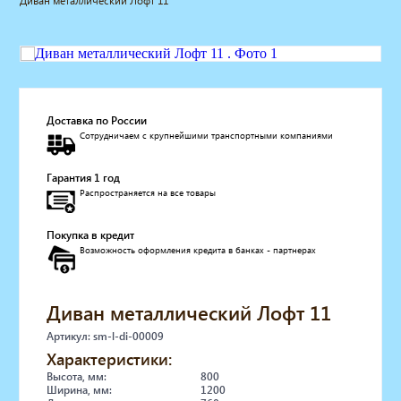
Диван металлический Лофт 11
Мебель для барбершопа
Готовые решения
Оборудование с регистрационным
удостоверением
Парикмахерское оборудование
Косметологическое оборудование
Доставка по России
Сотрудничаем с крупнейшими транспортными компаниями
Маникюрное оборудование
Педикюрное оборудование
Гарантия 1 год
Массажное и SPA оборудование
Распространяется на все товары
Стерилизаторы
Оборудование для барбершопа
Покупка в кредит
Оборудование для визажистов
Возможность оформления кредита в банках - партнерах
Оборудование для нейл-бара
Мебель для холла
Солярии
Диван металлический Лофт 11
Коллагенарий
Артикул: sm-l-di-00009
Депиляция
Характеристики:
Мебель в стиле Лофт
Высота, мм:
800
Доставка за один день
Ширина, мм:
1200