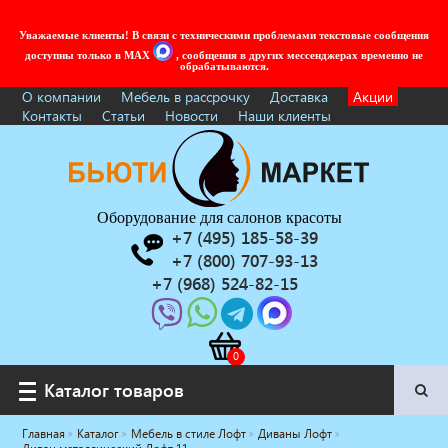
Уважаемые клиенты! В связи с техническими проблемами текстовые сообщения
доступны только в MAX
, сообщения в других мессенджерах временно не
обрабатываются.
О компании
Мебель в рассрочку
Доставка
Акции
Контакты
Статьи
Новости
Наши клиенты
Оборудование для салонов красоты
+7 (495) 185-58-39
+7 (800) 707-93-13
+7 (968) 524-82-15
Каталог товаров
Каталог товаров
Главная
Каталог
Мебель в стиле Лофт
Диваны Лофт
Услуги под ключ