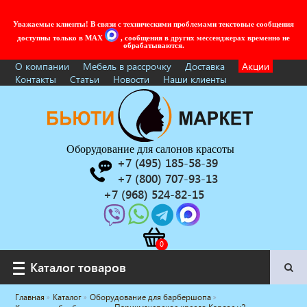
Уважаемые клиенты! В связи с техническими проблемами текстовые сообщения
доступны только в MAX
, сообщения в других мессенджерах временно не
обрабатываются.
О компании
Мебель в рассрочку
Доставка
Акции
Контакты
Статьи
Новости
Наши клиенты
Оборудование для салонов красоты
+7 (495) 185-58-39
+7 (800) 707-93-13
+7 (968) 524-82-15
Каталог товаров
Каталог товаров
Главная
Каталог
Оборудование для барбершопа
Услуги под ключ