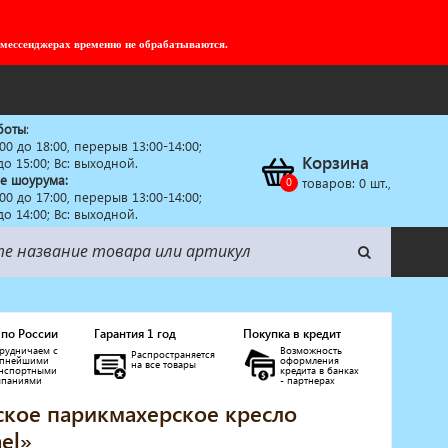
 мессенджерах временно не обрабатываются.
боты
:
:00 до 18:00, перерыв 13:00-14:00;
Корзина
 до 15:00; Вс: выходной.
е шоурума:
товаров:
0
шт.,
:00 до 17:00, перерыв 13:00-14:00;
 до 14:00; Вс: выходной.
 по России
Гарантия 1 год
Покупка в кредит
рудничаем с
Возможность
Распространяется
упнейшими
оформления
на все товары
анспортными
кредита в банках
мпаниями
- партнерах
кое парикмахерское кресло
el»