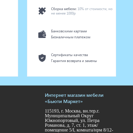
Сборка мебели:
10% от стоимости, но
не менее 1000р
Банковскими картами
Безналичным платежом
Сертификаты качества
Гарантия возврата и замены
Интернет магазин мебели
«Бьюти Маркет»
115193, г. Москва, вн.тер.г.
Муниципальный Округ
Южнопортовый, ул. Петра
Романова, д. 7, ст. 1, этаж/
помещение 5/I, комната/нрм 8/12-