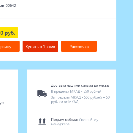
 sm-00642
0 руб.
орзину
Купить в 1 клик
Рассрочка
Доставка нашими силами до места:
В пределах МКАД - 550 рублей
За пределы МКАД - 550 рублей + 50
руб. км от МКАД
ную
Подъем мебели:
Уточняйте у
менеджера