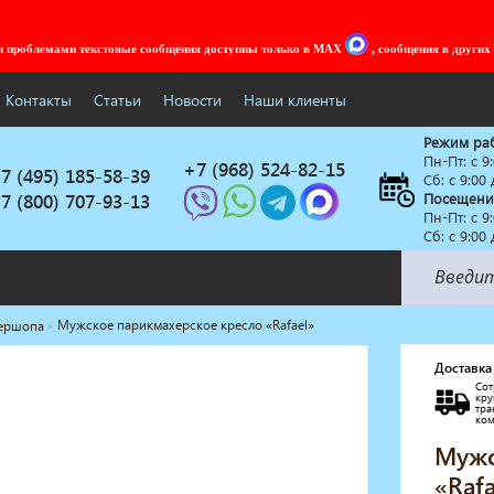
ми проблемами текстовые сообщения доступны только в MAX
, сообщения в других
Контакты
Статьи
Новости
Наши клиенты
Режим ра
Пн-Пт: c 9
+7 (968) 524-82-15
7 (495) 185-58-39
Сб: с 9:00
7 (800) 707-93-13
Посещени
Пн-Пт: c 9
Сб: с 9:00
Мужское парикмахерское кресло «Rafael»
бершопа
Солярии
Коллагенарий
Доставка
Сот
Депиляция
кр
тр
Мебель в стиле Лофт
ко
Доставка за один день
Мужс
«Rafa