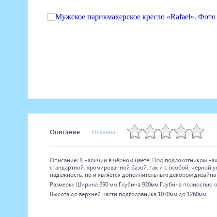
Маникюрное оборудование
Педикюрное оборудование
Массажное и SPA оборудование
Стерилизаторы
Оборудование для барбершопа
Оборудование для визажистов
Оборудование для нейл-бара
Мебель для холла
Описание
Отзывы
Описание: В наличии в чёрном цвете! Под подлокотником нах
стандартной, хромированной базой, так и с особой, чёрной 
надёжность, но и является дополнительным декором дизайна 
Размеры: Ширина 690 мм Глубина 920мм Глубина полностью о
Высота до верхней части подголовника 1070мм до 1260мм