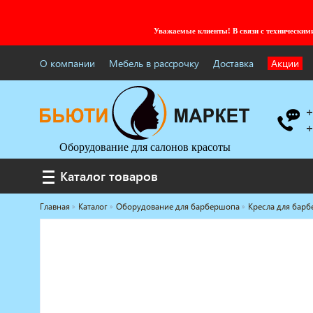
Уважаемые клиенты! В связи с технически
О компании
Мебель в рассрочку
Доставка
Акции
+
+
Оборудование для салонов красоты
Каталог товаров
Каталог товаров
Главная
Каталог
Оборудование для барбершопа
Кресла для бар
Услуги под ключ
Мебель для барбершопа
Готовые решения
Оборудование с регистрационным
удостоверением
Парикмахерское оборудование
Косметологическое оборудование