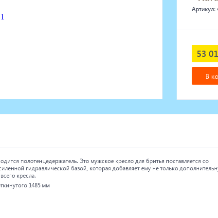
Артикул:
53 01
В к
одится полотенцедержатель. Это мужское кресло для бритья поставляется со
усиленной гидравлической базой, которая добавляет ему не только дополнитель
всего кресла.
ткинутого 1485 мм