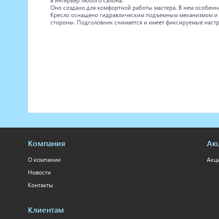
в интерьер любого салона.
Оно создано для комфортной работы мастера. В нем особенн
Кресло оснащено гидравлическим подъемным механизмом и ле
стороны. Подголовник снимается и имеет фиксируемые наст
Компания
Ак
О компании
Акц
Новости
Контакты
Клиентам