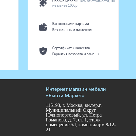
Сборка мебели:
10% от стоимости, но
не менее 1000р
Банковскими картами
Безналичным платежом
Сертификаты качества
Гарантия возврата и замены
Интернет магазин мебели
«Бьюти Маркет»
115193, г. Москва, вн.тер.г.
Муниципальный Округ
Южнопортовый, ул. Петра
Романова, д. 7, ст. 1, этаж/
помещение 5/I, комната/нрм 8/12-
21