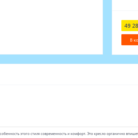
49 28
В к
обенность этого стиля современность и комфорт. Это кресло органично впише