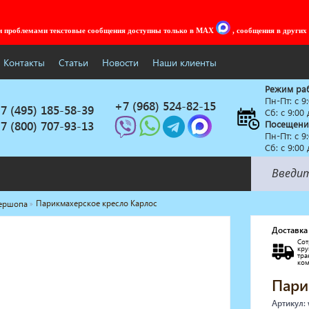
ми проблемами текстовые сообщения доступны только в MAX
, сообщения в других
Контакты
Статьи
Новости
Наши клиенты
Режим ра
Пн-Пт: c 9
+7 (968) 524-82-15
7 (495) 185-58-39
Сб: с 9:00
7 (800) 707-93-13
Посещени
Пн-Пт: c 9
Сб: с 9:00
Парикмахерское кресло Карлос
бершопа
Солярии
Коллагенарий
Доставка
Сот
Депиляция
кр
тр
Мебель в стиле Лофт
ко
Доставка за один день
Пари
Артикул: