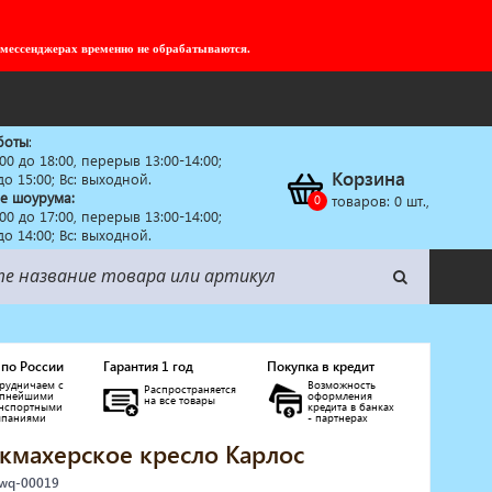
 мессенджерах временно не обрабатываются.
боты
:
:00 до 18:00, перерыв 13:00-14:00;
Корзина
 до 15:00; Вс: выходной.
е шоурума:
товаров:
0
шт.,
:00 до 17:00, перерыв 13:00-14:00;
 до 14:00; Вс: выходной.
 по России
Гарантия 1 год
Покупка в кредит
рудничаем с
Возможность
Распространяется
упнейшими
оформления
на все товары
анспортными
кредита в банках
мпаниями
- партнерах
кмахерское кресло Карлос
 wq-00019