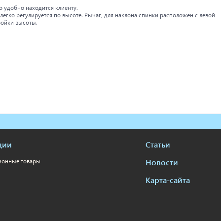
о удобно находится клиенту.
гко регулируется по высоте. Рычаг, для наклона спинки расположен с левой
ройки высоты.
ции
Статьи
Новости
ионные товары
Карта-сайта