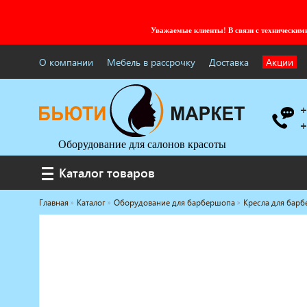
Уважаемые клиенты! В связи с технически
О компании
Мебель в рассрочку
Доставка
Акции
+
+
Оборудование для салонов красоты
Каталог товаров
Каталог товаров
Главная
Каталог
Оборудование для барбершопа
Кресла для бар
Услуги под ключ
Мебель для барбершопа
Готовые решения
Оборудование с регистрационным
удостоверением
Парикмахерское оборудование
Косметологическое оборудование