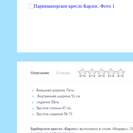
Маникюрное оборудование
Педикюрное оборудование
Массажное и SPA оборудование
Стерилизаторы
Оборудование для барбершопа
Оборудование для визажистов
Оборудование для нейл-бара
Мебель для холла
Описание
Отзывы
Внешняя ширина 73см
Внутренняя ширина 51 см
сидения 50см
Высота спинки 47 см
Высота сидения 56-71
Барберское кресло «Карлос»
выполнено в стиле «Модерн». Ос