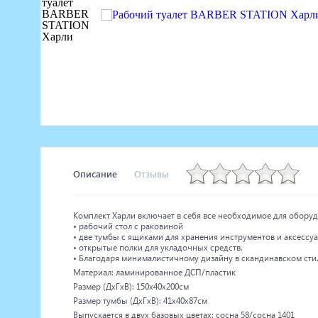
Маникюрное оборудование
Педикюрное оборудование
Массажное и SPA оборудование
Стерилизаторы
Оборудование для барбершопа
Оборудование для визажистов
Оборудование для нейл-бара
Мебель для холла
Описание
Отзывы
Комплект Харли включает в себя все необходимое для оборуд
• рабочий стол с раковиной
• две тумбы с ящиками для хранения инструментов и аксессу
• открытые полки для укладочных средств.
• Благодаря минималистичному дизайну в скандинавском сти
Материал: ламинированное ДСП/пластик
Размер (ДхГхВ): 150х40х200см
Размер тумбы (ДхГхВ): 41х40х87см
Выпускается в двух базовых цветах: сосна 58/сосна 1401