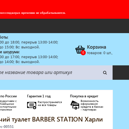
 мессенджерах временно не обрабатываются.
боты
:
:00 до 18:00, перерыв 13:00-14:00;
Корзина
 до 15:00; Вс: выходной.
е шоурума:
товаров:
0
шт.,
:00 до 17:00, перерыв 13:00-14:00;
 до 14:00; Вс: выходной.
 по России
Гарантия 1 год
Покупка в кредит
рудничаем с
Возможность
Распространяется
упнейшими
оформления
на все товары
анспортными
кредита в банках
мпаниями
- партнерах
чий туалет BARBER STATION Харли
rc-00551