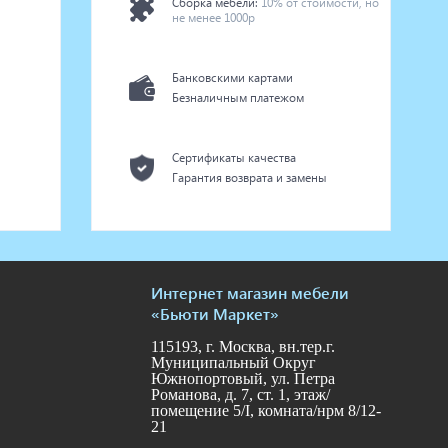
Сборка мебели:
10% от стоимости, но
не менее 1000р
Банковскими картами
Безналичным платежом
Сертификаты качества
Гарантия возврата и замены
Интернет магазин мебели
«Бьюти Маркет»
115193, г. Москва, вн.тер.г.
Муниципальный Округ
Южнопортовый, ул. Петра
Романова, д. 7, ст. 1, этаж/
помещение 5/I, комната/нрм 8/12-
21