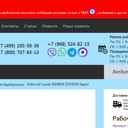
ми проблемами текстовые сообщения доступны только в MAX
, сообщения в других
Контакты
Статьи
Новости
Наши клиенты
Режим ра
Пн-Пт: c 9
+7 (968) 524-82-15
7 (495) 185-58-39
Сб: с 9:00
7 (800) 707-93-13
Посещени
Пн-Пт: c 9
Сб: с 9:00
Рабочий туалет BARBER STATION Харли
для барбершопа
Солярии
Коллагенарий
Доставка
Сот
Депиляция
кр
тр
Мебель в стиле Лофт
ко
Доставка за один день
Рабо
Артикул: 