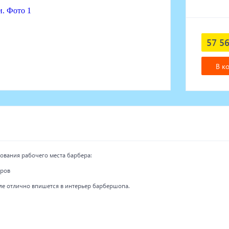
57 56
В к
ования рабочего места барбера:
аров
ле отлично впишется в интерьер барбершопа.