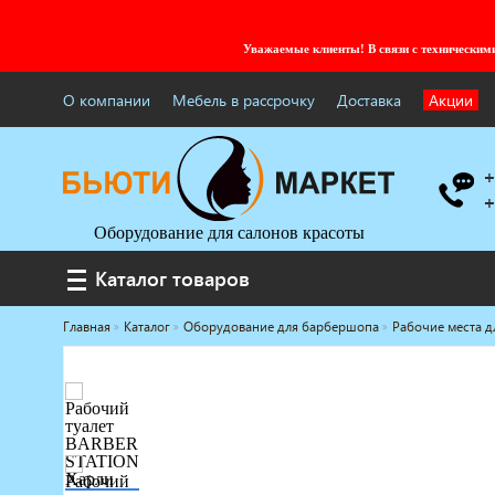
Уважаемые клиенты! В связи с технически
О компании
Мебель в рассрочку
Доставка
Акции
+
+
Оборудование для салонов красоты
Каталог товаров
Каталог товаров
Главная
Каталог
Оборудование для барбершопа
Рабочие места 
Услуги под ключ
Мебель для барбершопа
Готовые решения
Оборудование с регистрационным
удостоверением
Парикмахерское оборудование
Косметологическое оборудование